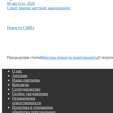
08 августа, 2026
Сенат принял жесткий законопроект
Новости СМИ2
Предыдущая статья
Мексика отвергла криптовалюты
Следующ
О нас
Авторам
Наши партнеры
Контакты
Сотрудничество
Особое уведомление
Ограничение
ответственности
Политика в отношении
обработки персональных