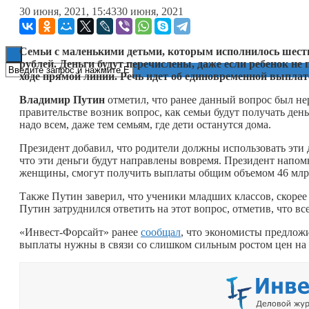
30 июня, 2021, 15:43
30 июня, 2021
Книги
Семьи с маленькими детьми, которым исполнилось шесть
рублей. Деньги будут перечислены, даже если ребенок не
ходе прямой линии. Речь идет об единовременной выпла
Владимир Путин
отметил, что ранее данный вопрос был нер
правительстве возник вопрос, как семьи будут получать день
надо всем, даже тем семьям, где дети останутся дома.
Президент добавил, что родители должны использовать эти 
что эти деньги будут направлены вовремя. Президент напом
женщины, смогут получить выплаты общим объемом 46 млр
Также Путин заверил, что ученики младших классов, скорее 
Путин затруднился ответить на этот вопрос, отметив, что вс
«Инвест-Форсайт» ранее
сообщал
, что экономисты предлож
выплаты нужны в связи со слишком сильным ростом цен на