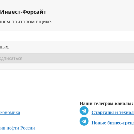
 Инвест-Форсайт
ашем почтовом ящике.
нных.
Перейти в
Перейти в
Д
Наши телеграм-каналы:
экономика
Стартапы и технол
Новые бизнес-трен
ив нефти России