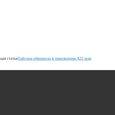
ая статья
Тайсона обвинили в присвоении $25 млн