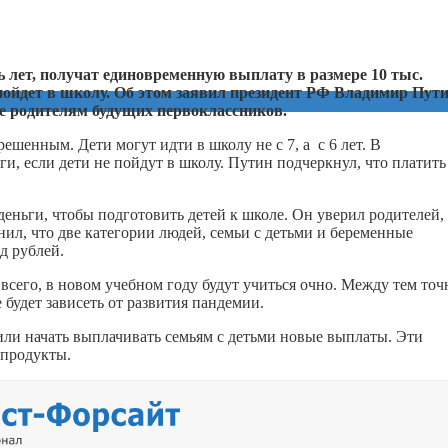
 лет, получат единовременную выплату в размере 10 тыс.
 пойдет в школу. Об этом заявил президент РФ Владимир Пути
те родителям будущих первоклассников.
ешенным. Дети могут идти в школу не с 7, а с 6 лет. В
ги, если дети не пойдут в школу. Путин подчеркнул, что платить
деньги, чтобы подготовить детей к школе. Он уверил родителей,
нил, что две категории людей, семьи с детьми и беременные
д рублей.
всего, в новом учебном году будут учиться очно. Между тем точ
е будет зависеть от развития пандемии.
или начать выплачивать семьям с детьми новые выплаты. Эти
 продукты.