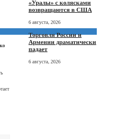
«Уралы» с колясками
возвращаются в США
6 августа, 2026
Торговля России и
Армении драматически
ако
падает
6 августа, 2026
ть
отает