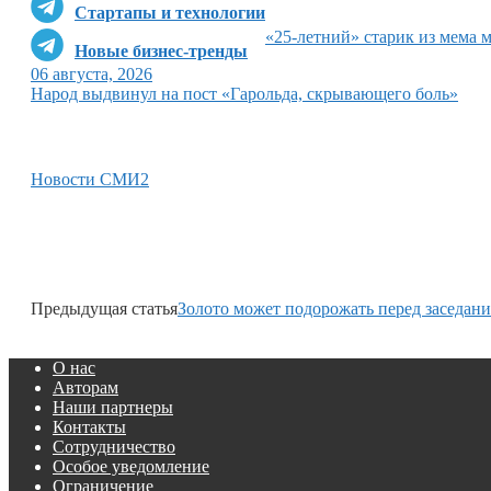
Стартапы и технологии
«25-летний» старик из мема 
Новые бизнес-тренды
06 августа, 2026
Народ выдвинул на пост «Гарольда, скрывающего боль»
Новости СМИ2
Предыдущая статья
Золото может подорожать перед заседан
О нас
Авторам
Наши партнеры
Контакты
Сотрудничество
Особое уведомление
Ограничение