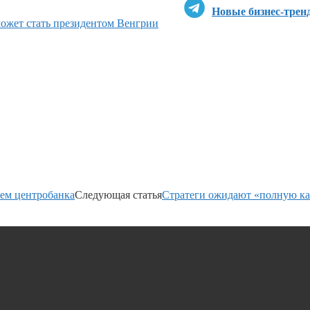
Новые бизнес-трен
может стать президентом Венгрии
ием центробанка
Следующая статья
Стратеги ожидают «полную к