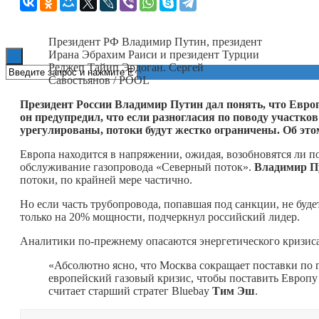
Книги
Президент РФ Владимир Путин, президент
Ирана Эбрахим Раиси и президент Турции
Реджеп Тайип Эрдоган. Сергей
Савостьянов / POOL
Президент России Владимир Путин дал понять, что Европ
он предупредил, что если разногласия по поводу участко
урегулированы, потоки будут жестко ограничены. Об эт
Европа находится в напряжении, ожидая, возобновятся ли пот
обслуживание газопровода «Северный поток».
Владимир П
потоки, по крайней мере частично.
Но если часть трубопровода, попавшая под санкции, не буде
только на 20% мощности, подчеркнул российский лидер.
Аналитики по-прежнему опасаются энергетического кризиса 
«Абсолютно ясно, что Москва сокращает поставки по 
европейский газовый кризис, чтобы поставить Европ
считает старший стратег Bluebay
Тим Эш
.