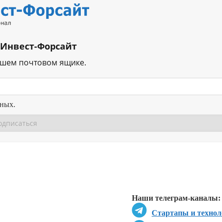
 Инвест-Форсайт
ашем почтовом ящике.
нных.
Перейти в
Перейти в
Д
Наши телеграм-каналы:
Стартапы и технол