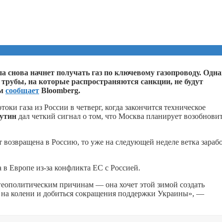
а снова начнет получать газ по ключевому газопроводу. Одн
в трубы, на которые распространяются санкции, не будут
ом
сообщает
Bloomberg.
оки газа из России в четверг, когда закончится техническое
утин
дал четкий сигнал о том, что Москва планирует возобнови
т возвращена в Россию, то уже на следующей неделе ветка зараб
в Европе из-за конфликта ЕС с Россией.
геополитическим причинам — она хочет этой зимой создать
у на колени и добиться сокращения поддержки Украины», —