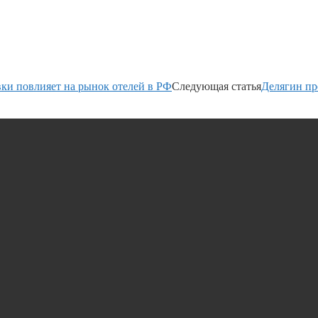
ки повлияет на рынок отелей в РФ
Следующая статья
Делягин пр