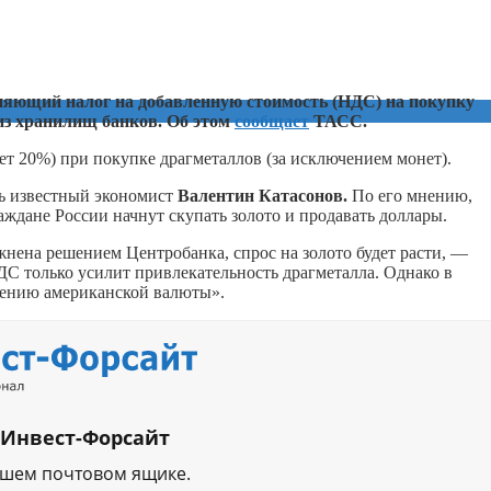
няющий налог на добавленную стоимость (НДС) на покупку
из хранилищ банков. Об этом
сообщает
ТАСС.
ет 20%) при покупке драгметаллов (за исключением монет).
ь известный экономист
Валентин Катасонов.
По его мнению,
аждане России начнут скупать золото и продавать доллары.
жнена решением Центробанка, спрос на золото будет расти, —
 только усилит привлекательность драгметалла. Однако в
шению американской валюты».
 Инвест-Форсайт
ашем почтовом ящике.