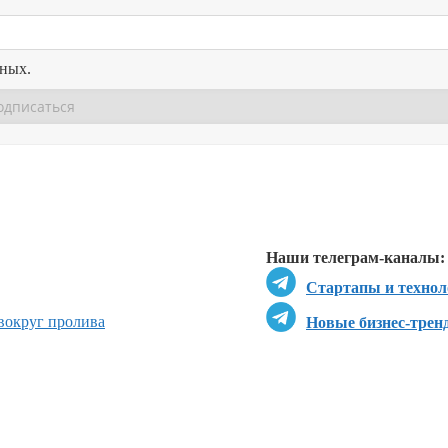
нных.
Перейти в
Перейти в
Д
Наши телеграм-каналы:
Стартапы и технол
 вокруг пролива
Новые бизнес-трен