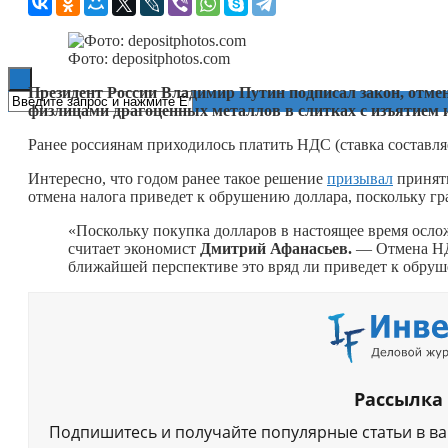
Книги
Фото: depositphotos.com
Президент России Владимир Путин подписал закон, отме
физлицами драгоценных металлов в слитках с изъятием 
Ранее россиянам приходилось платить НДС (ставка составля
Интересно, что годом ранее такое решение
призывал
принят
отмена налога приведет к обрушению доллара, поскольку гр
«Поскольку покупка долларов в настоящее время осло
считает экономист
Дмитрий Афанасьев.
— Отмена НДС
ближайшей перспективе это вряд ли приведет к обру
Рассылка
Подпишитесь и получайте популярные статьи в в