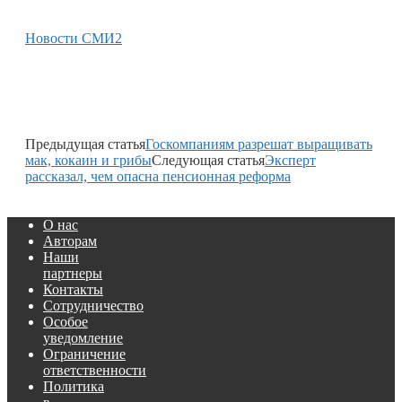
Новости СМИ2
Предыдущая статья
Госкомпаниям разрешат выращивать
мак, кокаин и грибы
Следующая статья
Эксперт
рассказал, чем опасна пенсионная реформа
О нас
Авторам
Наши
партнеры
Контакты
Сотрудничество
Особое
уведомление
Ограничение
ответственности
Политика