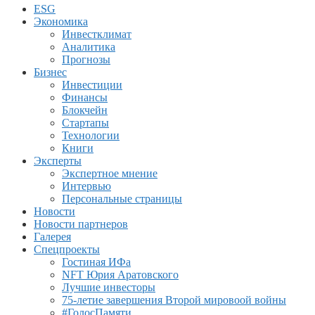
ESG
Экономика
Инвестклимат
Аналитика
Прогнозы
Бизнес
Инвестиции
Финансы
Блокчейн
Стартапы
Технологии
Книги
Эксперты
Экспертное мнение
Интервью
Персональные страницы
Новости
Новости партнеров
Галерея
Спецпроекты
Гостиная ИФа
NFT Юрия Аратовского
Лучшие инвесторы
75-летие завершения Второй мировоой войны
#ГолосПамяти