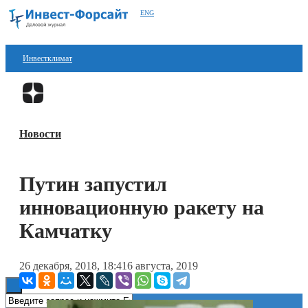
ENG
Инвестклимат
Финансы
Перейти в
Дзен
Инвестиции
Новости
Блокчейн
Стартапы
Путин запустил
Технологии
инновационную ракету на
ESG
Камчатку
Книги
26 декабря, 2018, 18:41
6 августа, 2019