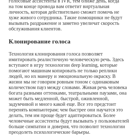
голосовые ассистенты в IVR, тем ближе день, когда
на том конце провода вам ответит виртуальная
личность, которая действительно сможет помочь не
хуже живого сотрудника. Такие помощники не будут
вызывать раздражение и заметно увеличат скорость
обслуживания клиентов.
Клонирование голоса
Технология клонирования голоса позволяет
имитировать реалистичную человеческую речь. Здесь
вступают в игру технологии deep learning, которые
помогают машинам копировать не только реплики
людей, но их манеру и эмоциональную окраску. В
жизни мы не говорим ровным тоном с одинаковым
количеством пауз между словами. Живая речь человека
богата разными оттенками, театральными паузами, она
может быть медленной, быстрой, оживленной,
задумчивой и много какой еще. Все это предстоит
перенять компьютерам; чем быстрее они научатся это
делать, тем им проще будет адаптироваться. Более
человечные ассистенты будут вызывать у пользователей
больше симпатии и доверия, что позволит технологии
преодолеть психологические барьеры.