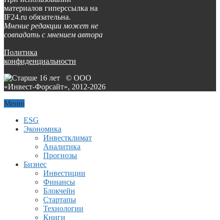
материалов гиперссылка на
IF24.ru обязательна.
Мнение редакции может не
совпадать с мнением автора
Политика
конфиденциальности
© ООО
«Инвест-Форсайт», 2012-
2026
Меню
ESG
Экономика
Инвестклимат
Аналитика
Прогнозы
Бизнес
Инвестиции
Финансы
Блокчейн
Стартапы
Технологии
Книги