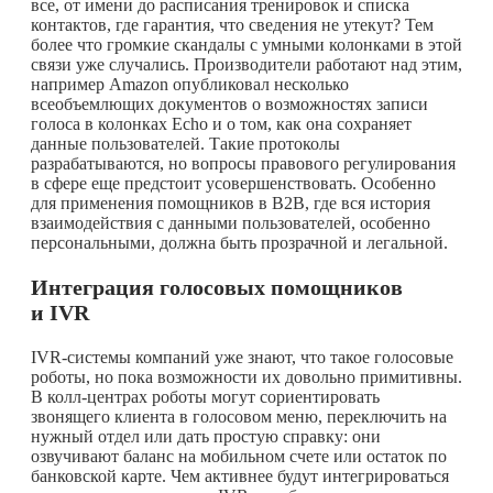
все, от имени до расписания тренировок и списка
контактов, где гарантия, что сведения не утекут? Тем
более что громкие скандалы с умными колонками в этой
связи уже случались. Производители работают над этим,
например Amazon опубликовал несколько
всеобъемлющих документов о возможностях записи
голоса в колонках Echo и о том, как она сохраняет
данные пользователей. Такие протоколы
разрабатываются, но вопросы правового регулирования
в сфере еще предстоит усовершенствовать. Особенно
для применения помощников в B2B, где вся история
взаимодействия с данными пользователей, особенно
персональными, должна быть прозрачной и легальной.
Интеграция голосовых помощников
и
IVR
IVR-системы компаний уже знают, что такое голосовые
роботы, но пока возможности их довольно примитивны.
В колл-центрах роботы могут сориентировать
звонящего клиента в голосовом меню, переключить на
нужный отдел или дать простую справку: они
озвучивают баланс на мобильном счете или остаток по
банковской карте. Чем активнее будут интегрироваться