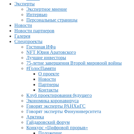
Эксперты
Экспертное мнение
Интервью
Персональные страницы
Новости
Новости партнеров
Галерея
Спецпроекты
Гостиная ИФа
NFT Юрия Аратовского
Лучшие инвесторы
75-летие завершения Второй мировоой войны
#ГолосПамяти
О проекте
Новости
Партнеры
Контакты
Клуб проектирования будущего
Экономика коронавируса
Говорят эксперты РАНХиГС
Говорят эксперты Финуниверситета
Арктика
Гайдаровский форум
Конкурс «Цифровой прорыв»
Положение