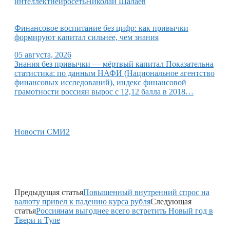
интеллект
нейросеть
Николай Шалаев
Финансовое воспитание без цифр: как привычки
формируют капитал сильнее, чем знания
05 августа, 2026
Знания без привычки — мёртвый капитал Показательна
статистика: по данным НАФИ (Национальное агентство
финансовых исследований), индекс финансовой
грамотности россиян вырос с 12,12 балла в 2018…
Новости СМИ2
Предыдущая статья
Повышенный внутренний спрос на
валюту привел к падению курса рубля
Следующая
статья
Россиянам выгоднее всего встретить Новый год в
Твери и Туле