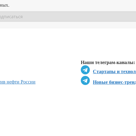
нных.
Перейти в
Перейти в
Д
Наши телеграм-каналы:
Стартапы и технол
ив нефти России
Новые бизнес-трен