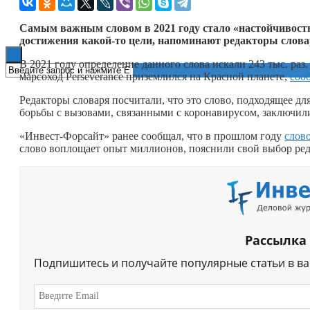
Книги
Самым важным словом в 2021 году стало «настойчивость
достижения
какой-то
цели, напоминают редакторы слова
В 2021 году определение данного слова искали 243 тыс. раз.
марсоход Perseverance приземлился на Красной планете,
соо
Редакторы словаря посчитали, что это слово, подходящее д
борьбы с вызовами, связанными с коронавирусом, заключил
«Инвест-Форсайт» ранее сообщал, что в прошлом году
слов
слово воплощает опыт миллионов, пояснили свой выбор ред
Рассылка
Подпишитесь и получайте популярные статьи в в