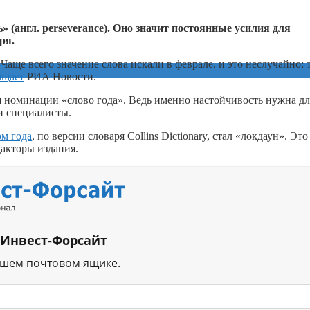
» (англ.
p
erseverance). Оно значит постоянные усилия для
ря.
 Чаще всего значение слова искали в феврале, и это неслучайно: 
бщает
РИА Новости.
ля номинации «слово года». Ведь именно настойчивость нужна дл
и специалисты.
ом года
, по версии словаря Collins Dictionary, стал «локдаун». Это
акторы издания.
 Инвест-Форсайт
ашем почтовом ящике.