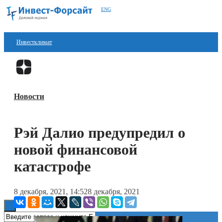
ENG
Инвестклимат
Финансы
Перейти в
Дзен
Инвестиции
Новости
Блокчейн
Стартапы
Рэй Далио предупредил о
Технологии
новой финансовой
ESG
катастрофе
Книги
8 декабря, 2021, 14:52
8 декабря, 2021