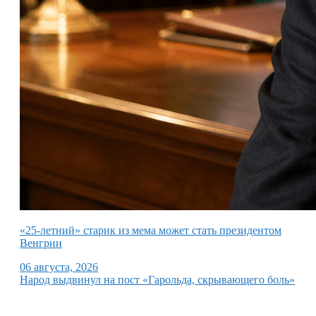
«25-летний» старик из мема может стать президентом
Венгрии
06 августа, 2026
Народ выдвинул на пост «Гарольда, скрывающего боль»