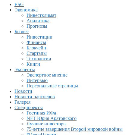
ESG
Экономика
Инвестклимат
Аналитика
Прогнозы
Бизнес
Инвестиции
Финансы
Блокчейн
Стартапы
Технологии
Книги
Эксперты
Экспертное мнение
Интервью
Персональные страницы
Новости
Новости партнеров
Галерея
Спецпроекты
Гостиная ИФа
NFT Юрия Аратовского
Лучшие инвесторы
75-летие завершения Второй мировоой войны
#ГолосПамяти