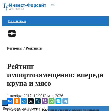
ENG
Инвестклимат
Финансы
Перейти в
Дзен
Инвестиции
Регионы / Рейтинги
Блокчейн
Стартапы
Рейтинг
Технологии
импортозамещения: впереди
ESG
крупа и мясо
Книги
1 ноября, 2017, 12:00
12 мая, 2026
Вот уже три года в России в связи с объявленными