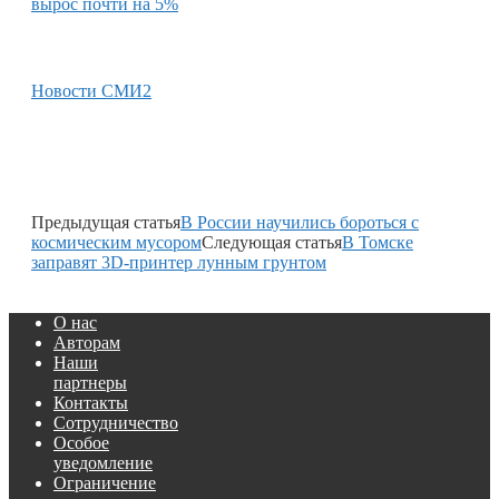
вырос почти на 5%
Новости СМИ2
Предыдущая статья
В России научились бороться с
космическим мусором
Следующая статья
В Томске
заправят 3D-принтер лунным грунтом
О нас
Авторам
Наши
партнеры
Контакты
Сотрудничество
Особое
уведомление
Ограничение