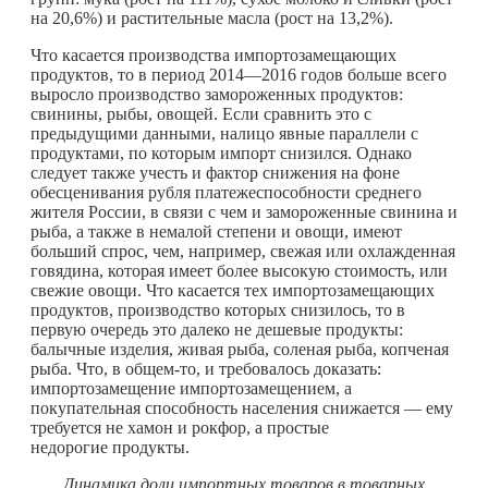
на 20,6%) и растительные масла (рост на 13,2%).
Что касается производства импортозамещающих
продуктов, то в период 2014—2016 годов больше всего
выросло производство замороженных продуктов:
свинины, рыбы, овощей. Если сравнить это с
предыдущими данными, налицо явные параллели с
продуктами, по которым импорт снизился. Однако
следует также учесть и фактор снижения на фоне
обесценивания рубля платежеспособности среднего
жителя России, в связи с чем и замороженные свинина и
рыба, а также в немалой степени и овощи, имеют
больший спрос, чем, например, свежая или охлажденная
говядина, которая имеет более высокую стоимость, или
свежие овощи. Что касается тех импортозамещающих
продуктов, производство которых снизилось, то в
первую очередь это далеко не дешевые продукты:
балычные изделия, живая рыба, соленая рыба, копченая
рыба. Что, в
общем-то
, и требовалось доказать:
импортозамещение импортозамещением, а
покупательная способность населения снижается — ему
требуется не хамон и рокфор, а простые
недорогие продукты.
Динамика доли импортных товаров в товарных