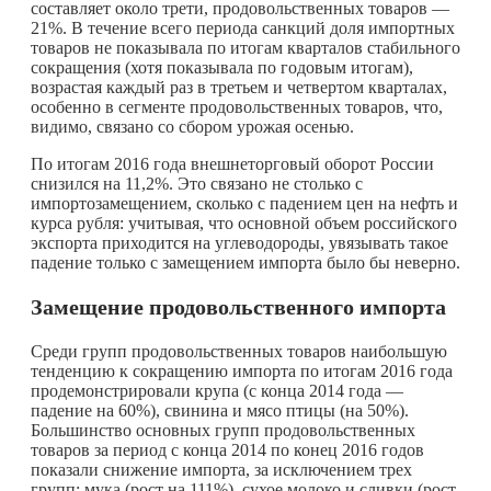
составляет около трети, продовольственных товаров —
21%. В течение всего периода санкций доля импортных
товаров не показывала по итогам кварталов стабильного
сокращения (хотя показывала по годовым итогам),
возрастая каждый раз в третьем и четвертом кварталах,
особенно в сегменте продовольственных товаров, что,
видимо, связано со сбором урожая осенью.
По итогам 2016 года внешнеторговый оборот России
снизился на 11,2%. Это связано не столько с
импортозамещением, сколько с падением цен на нефть и
курса рубля: учитывая, что основной объем российского
экспорта приходится на углеводороды, увязывать такое
падение только с замещением импорта было бы неверно.
Замещение продовольственного импорта
Среди групп продовольственных товаров наибольшую
тенденцию к сокращению импорта по итогам 2016 года
продемонстрировали крупа (с конца 2014 года —
падение на 60%), свинина и мясо птицы (на 50%).
Большинство основных групп продовольственных
товаров за период с конца 2014 по конец 2016 годов
показали снижение импорта, за исключением трех
групп: мука (рост на 111%), сухое молоко и сливки (рост