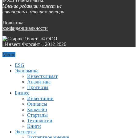
IF24.ru обязательна.
Мнение редакции может не
совпадать с мнением автора
Политика
конфиденциальности
© ООО
«Инвест-Форсайт», 2012-
2026
Меню
ESG
Экономика
Инвестклимат
Аналитика
Прогнозы
Бизнес
Инвестиции
Финансы
Блокчейн
Стартапы
Технологии
Книги
Эксперты
Экспертное мнение