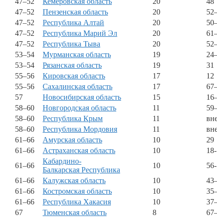
47–52
Кемеровская область
20
48
47–52
Пензенская область
20
52
47–52
Республика Алтай
20
50
47–52
Республика Марий Эл
20
61
47–52
Республика Тыва
20
52
53–54
Мурманская область
19
24
53–54
Рязанская область
19
31
55–56
Кировская область
17
12
55–56
Сахалинская область
17
67
57
Новосибирская область
15
16
58–60
Новгородская область
11
59
58–60
Республика Крым
11
вн
58–60
Республика Мордовия
11
вн
61–66
Амурская область
10
29
61–66
Астраханская область
10
18
Кабардино-
61–66
10
56
Балкарская Республика
61–66
Калужская область
10
43
61–66
Костромская область
10
35
61–66
Республика Хакасия
10
37
67
Тюменская область
8
67