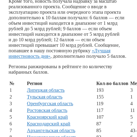
Кроме того, новость получала надбавку за масштаб
реализованного проекта. Сообщение о вводе в
эксплуатацию проекта или очередного этапа проекта
дополнительно к 10 баллам получало: 6 баллов — если
объем инвестиций находится в диапазоне от 1 млрд
рублей до 5 млрд рублей; 9 баллов — если объем
инвестиций находится в диапазоне от 5 млрд рублей
и до 10 млрд рублей; 12 баллов — если объем
инвестиций превышает 10 млрд рублей. Сообщение,
попавшее в нашу постоянную рубрику
«Лучшая
инвестновость дня»
, дополнительно получало 5 баллов.
Регионы ранжированы в рейтинге по количеству
набранных баллов.
№
Регион
Кол-во баллов
Ме
1
Липецкая область
193
3
2
Тульская область
155
1
3
Оренбургская область
119
4
4
Ростовская область
117
11
5
Красноярский край
107
5
6
Краснодарский край
87
7
7
Архангельская область
85
43