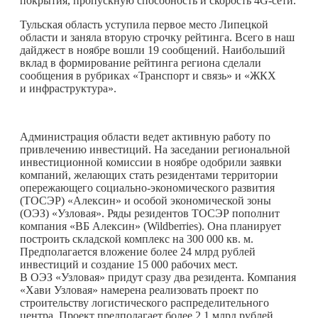
покрытия, пропускную способность и скорость 4G-сети.
Тульская область уступила первое место Липецкой
области и заняла вторую строчку рейтинга. Всего в наш
дайджест в ноябре вошли 19 сообщений. Наибольший
вклад в формирование рейтинга региона сделали
сообщения в рубриках «Транспорт и связь» и «ЖКХ
и инфраструктура».
Администрация области ведет активную работу по
привлечению инвестиций. На заседании региональной
инвестиционной комиссии в ноябре одобрили заявки
компаний, желающих стать резидентами территории
опережающего социально-экономического развития
(ТОСЭР) «Алексин» и особой экономической зоны
(ОЭЗ) «Узловая». Ряды резидентов ТОСЭР пополнит
компания «ВБ Алексин» (Wildberries). Она планирует
построить складской комплекс на 300 000 кв. м.
Предполагается вложение более 24 млрд рублей
инвестиций и создание 15 000 рабочих мест.
В ОЭЗ «Узловая» придут сразу два резидента. Компания
«Хави Узловая» намерена реализовать проект по
строительству логистического распределительного
центра. Проект предполагает более 2,1 млрд рублей