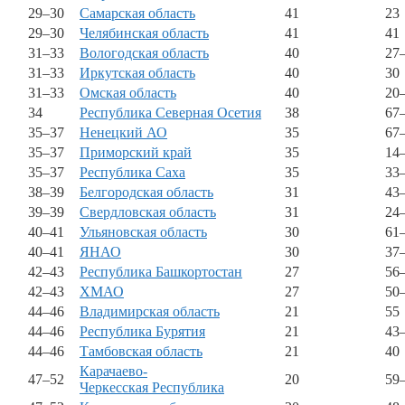
29–30
Самарская область
41
23
29–30
Челябинская область
41
41
31–33
Вологодская область
40
27
31–33
Иркутская область
40
30
31–33
Омская область
40
20
34
Республика Северная Осетия
38
67
35–37
Ненецкий АО
35
67
35–37
Приморский край
35
14
35–37
Республика Саха
35
33
38–39
Белгородcкая область
31
43
39–39
Свердловская область
31
24
40–41
Ульяновская область
30
61
40–41
ЯНАО
30
37
42–43
Республика Башкортостан
27
56
42–43
ХМАО
27
50
44–46
Владимирская область
21
55
44–46
Республика Бурятия
21
43
44–46
Тамбовская область
21
40
Карачаево-
47–52
20
59
Черкесская Республика