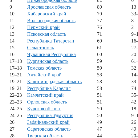
8
Нижегородская область
82
6
9
Ярославская область
80
13
10
Хабаровский край
79
33
11
Волгоградская область
77
8
12
Пермский край
76
2
13
Псковская область
71
9–
14
Республика Татарстан
69
16
15
Севастополь
61
27
16
Чувашская Республика
60
20
17–18
Курганская область
59
61
17–18
Томская область
59
32
19–21
Алтайский край
58
14
19–21
Калининградская область
58
39
19–21
Республика Карелия
58
74
22–23
Камчатский край
51
35
22–23
Орловская область
51
42
24–25
Курская область
50
18
24–25
Республика Удмуртия
50
9–
26
Забайкальский край
49
26
27
Саратовская область
47
49
28
Тверская область
44
20