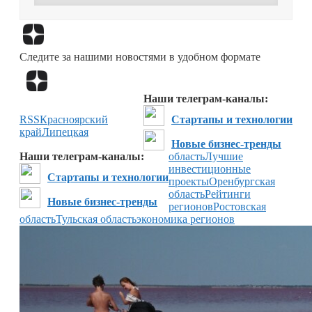
Перейти в
Дзен
Следите за нашими новостями в удобном формате
Перейти в
Дзен
Наши телеграм-каналы:
RSS
Красноярский
Стартапы и технологии
край
Липецкая
Новые бизнес-тренды
Наши телеграм-каналы:
область
Лучшие
инвестиционные
Стартапы и технологии
проекты
Оренбургская
область
Рейтинги
Новые бизнес-тренды
регионов
Ростовская
область
Тульская область
экономика регионов