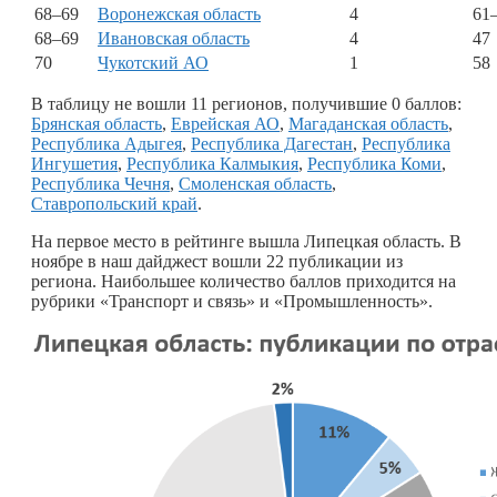
68–69
Воронежская область
4
61
68–69
Ивановская область
4
47
70
Чукотский АО
1
58
В таблицу не вошли 11 регионов, получившие 0 баллов:
Брянская область
,
Еврейская АО
,
Магаданская область
,
Республика Адыгея
,
Республика Дагестан
,
Республика
Ингушетия
,
Республика Калмыкия
,
Республика Коми
,
Республика Чечня
,
Смоленская область
,
Ставропольский край
.
На первое место в рейтинге вышла Липецкая область. В
ноябре в наш дайджест вошли 22 публикации из
региона. Наибольшее количество баллов приходится на
рубрики «Транспорт и связь» и «Промышленность».