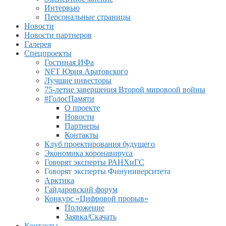
Интервью
Персональные страницы
Новости
Новости партнеров
Галерея
Спецпроекты
Гостиная ИФа
NFT Юрия Аратовского
Лучшие инвесторы
75-летие завершения Второй мировоой войны
#ГолосПамяти
О проекте
Новости
Партнеры
Контакты
Клуб проектирования будущего
Экономика коронавируса
Говорят эксперты РАНХиГС
Говорят эксперты Финуниверситета
Арктика
Гайдаровский форум
Конкурс «Цифровой прорыв»
Положение
Заявка/Скачать
Контакты