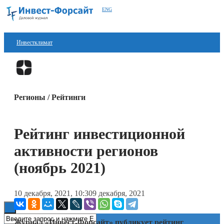
ENG
Инвестклимат
Финансы
Перейти в
Дзен
Инвестиции
Регионы / Рейтинги
Блокчейн
Стартапы
Рейтинг инвестиционной
Технологии
активности регионов
ESG
(ноябрь 2021)
Книги
10 декабря, 2021, 10:30
9 декабря, 2021
Журнал «Инвест-Форсайт» публикует рейтинг