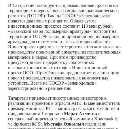
В Татарстане планируются промышленные проекты на
территориях опережающего социально-экономического
развития (ТОСЭР). Так, на ТОСЭР «Зеленодольск»
появятся два новых резидента. Общая сумма
инвестиционных проектов составит 118 млн рублей.
«Казанский завод полимерной арматуры» построит на
территории ТОСЭР завод по производству полимерной
арматуры для систем тепло-, газо- и водоснабжения.
Инвестпроект предполагает строительство комплекса по
производству полимерной арматуры из полиэтиленовых
материалов и сырья. При этом производство
предусматривает переработку собственных
высокотехнологичных отходов. Инвестиционный
проект ООО «ПромЭнерго» предполагает организацию
нового производства низковольтных комплектных
устройств. Всего на ТОСЭР «Зеленодольск»
зарегистрировано 5 резидентов.
Татарстан привлекает иностранных инвесторов к
реализации проектов в отрасли АПК. В мае заместитель
премьер-министра РТ — министр сельского хозяйства и
продовольствия Татарстана
Марат Ахметов
и
генеральный директор турецкой компании Konermak iç
ve dış ticaret ltd Şti
Мустафа Озкылыч
подписали