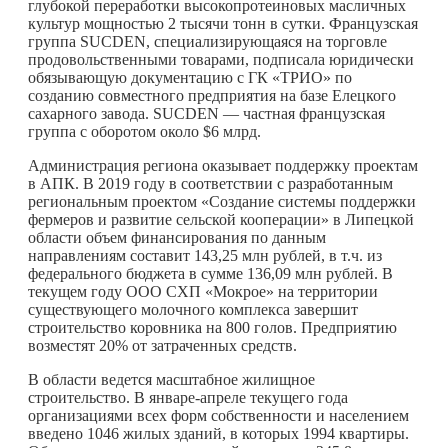
глубокой переработки высокопротеиновых масличных
культур мощностью 2 тысячи тонн в сутки. Французская
группа SUCDEN, специализирующаяся на торговле
продовольственными товарами, подписала юридически
обязывающую документацию с ГК «ТРИО» по
созданию совместного предприятия на базе Елецкого
сахарного завода. SUCDEN — частная французская
группа с оборотом около $6 млрд.
Администрация региона оказывает поддержку проектам
в АПК. В 2019 году в соответствии с разработанным
региональным проектом «Создание системы поддержки
фермеров и развитие сельской кооперации» в Липецкой
области объем финансирования по данным
направлениям составит 143,25 млн рублей, в т.ч. из
федерального бюджета в сумме 136,09 млн рублей. В
текущем году ООО СХП «Мокрое» на территории
существующего молочного комплекса завершит
строительство коровника на 800 голов. Предприятию
возместят 20% от затраченных средств.
В области ведется масштабное жилищное
строительство. В январе-апреле текущего года
организациями всех форм собственности и населением
введено 1046 жилых зданий, в которых 1994 квартиры.