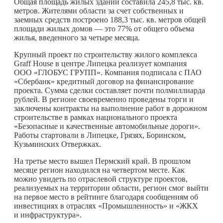
Общая площадь жилых зданий составила 245,8 тыс. кв.
метров. Жителями области за счет собственных и
заемных средств построено 188,3 тыс. кв. метров общей
площади жилых домов — это 77% от общего объема
жилья, введенного за четыре месяца.
Крупный проект по строительству жилого комплекса
Graff House в центре Липецка реализует компания
ООО «ГЛОБУС ГРУПП». Компания подписала с ПАО
«Сбербанк» кредитный договор на финансирование
проекта. Сумма сделки составляет почти полмиллиарда
рублей. В регионе своевременно проведены торги и
заключены контракты на выполнение работ в дорожном
строительстве в рамках национального проекта
«Безопасные и качественные автомобильные дороги».
Работы стартовали в Липецке, Грязях, Боринском,
Кузьминских Отвержках.
На третье место вышел Пермский край. В прошлом
месяце регион находился на четвертом месте. Как
можно увидеть по отраслевой структуре проектов,
реализуемых на территории области, регион смог выйти
на первое место в рейтинге благодаря сообщениям об
инвестициях в отраслях «Промышленность» и «ЖКХ
и инфраструктура».