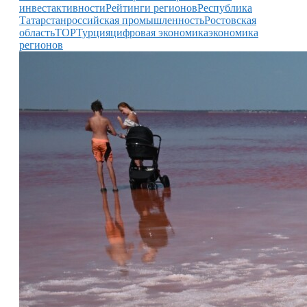
инвестактивности
Рейтинги регионов
Республика
Татарстан
российская промышленность
Ростовская
область
ТОР
Турция
цифровая экономика
экономика
регионов