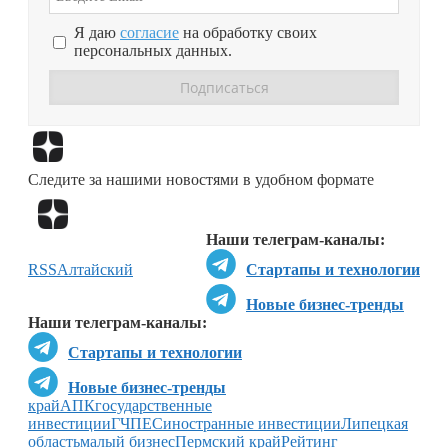
Я даю
согласие
на обработку своих
персональных данных.
Перейти в
Дзен
Следите за нашими новостями в удобном формате
Перейти в
Дзен
Наши телеграм-каналы:
RSS
Алтайский
Стартапы и технологии
Новые бизнес-тренды
Наши телеграм-каналы:
Стартапы и технологии
Новые бизнес-тренды
край
АПК
государственные
инвестиции
ГЧП
ЕС
иностранные инвестиции
Липецкая
область
малый бизнес
Пермский край
Рейтинг