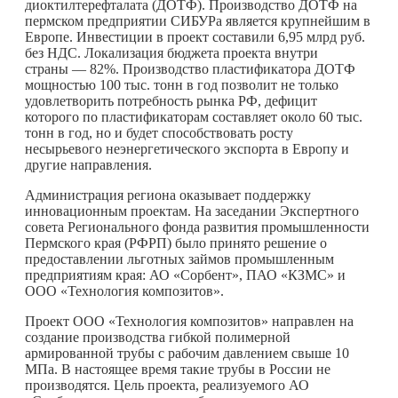
диоктилтерефталата (ДОТФ). Производство ДОТФ на
пермском предприятии СИБУРа является крупнейшим в
Европе. Инвестиции в проект составили 6,95 млрд руб.
без НДС. Локализация бюджета проекта внутри
страны — 82%. Производство пластификатора ДОТФ
мощностью 100 тыс. тонн в год позволит не только
удовлетворить потребность рынка РФ, дефицит
которого по пластификаторам составляет около 60 тыс.
тонн в год, но и будет способствовать росту
несырьевого неэнергетического экспорта в Европу и
другие направления.
Администрация региона оказывает поддержку
инновационным проектам. На заседании Экспертного
совета Регионального фонда развития промышленности
Пермского края (РФРП) было принято решение о
предоставлении льготных займов промышленным
предприятиям края: АО «Сорбент», ПАО «КЗМС» и
ООО «Технология композитов».
Проект ООО «Технология композитов» направлен на
создание производства гибкой полимерной
армированной трубы с рабочим давлением свыше 10
МПа. В настоящее время такие трубы в России не
производятся. Цель проекта, реализуемого АО