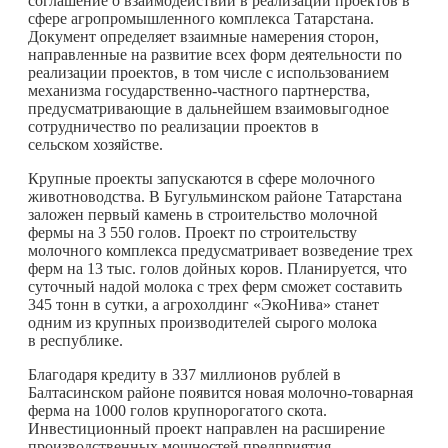
соглашение о взаимодействии в реализации проектов в
сфере агропромышленного комплекса Татарстана.
Документ определяет взаимные намерения сторон,
направленные на развитие всех форм деятельности по
реализации проектов, в том числе с использованием
механизма государственно-частного партнерства,
предусматривающие в дальнейшем взаимовыгодное
сотрудничество по реализации проектов в
сельском хозяйстве.
Крупные проекты запускаются в сфере молочного
животноводства. В Бугульминском районе Татарстана
заложен первый камень в строительство молочной
фермы на 3 550 голов. Проект по строительству
молочного комплекса предусматривает возведение трех
ферм на 13 тыс. голов дойных коров. Планируется, что
суточный надой молока с трех ферм сможет составить
345 тонн в сутки, а агрохолдинг «ЭкоНива» станет
одним из крупных производителей сырого молока
в республике.
Благодаря кредиту в 337 миллионов рублей в
Балтасинском районе появится новая молочно-товарная
ферма на 1000 голов крупнорогатого скота.
Инвестиционный проект направлен на расширение
производственных мощностей предприятия