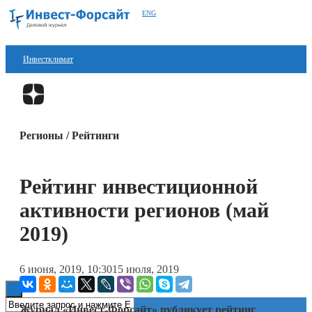
ENG
Инвестклимат
Финансы
Перейти в
Дзен
Инвестиции
Регионы / Рейтинги
Блокчейн
Стартапы
Рейтинг инвестиционной
Технологии
активности регионов (май
ESG
2019)
Книги
6 июня, 2019, 10:30
15 июля, 2019
Журнал «Инвест-Форсайт» публикует рейтинг