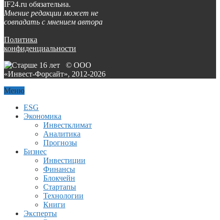
IF24.ru обязательна.
Мнение редакции может не
совпадать с мнением автора
Политика
конфиденциальности
© ООО
«Инвест-Форсайт», 2012-
2026
Меню
ESG
Экономика
Инвестклимат
Аналитика
Прогнозы
Бизнес
Инвестиции
Финансы
Блокчейн
Стартапы
Технологии
Книги
Эксперты