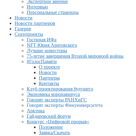
Экспертное мнение
Интервью
Персональные страницы
Новости
Новости партнеров
Галерея
Спецпроекты
Гостиная ИФа
NFT Юрия Аратовского
Лучшие инвесторы
75-летие завершения Второй мировоой войны
#ГолосПамяти
О проекте
Новости
Партнеры
Контакты
Клуб проектирования будущего
Экономика коронавируса
Говорят эксперты РАНХиГС
Говорят эксперты Финуниверситета
Арктика
Гайдаровский форум
Конкурс «Цифровой прорыв»
Положение
Заявка/Скачать