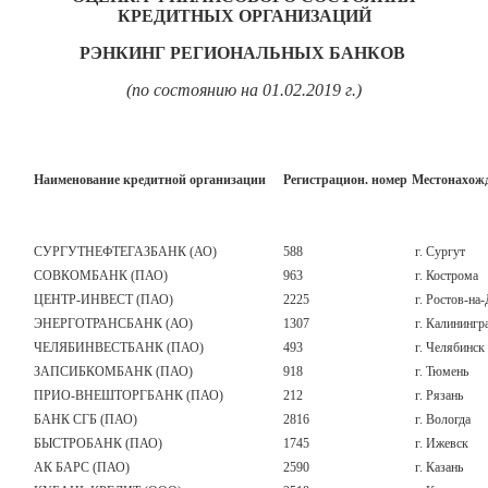
КРЕДИТНЫХ ОРГАНИЗАЦИЙ
РЭНКИНГ РЕГИОНАЛЬНЫХ БАНКОВ
(по состоянию на 01.02.2019 г.)
Наименование кредитной организации
Регистрацион. номер
Местонахожд
СУРГУТНЕФТЕГАЗБАНК (АО)
588
г. Сургут
СОВКОМБАНК (ПАО)
963
г. Кострома
ЦЕНТР-ИНВЕСТ (ПАО)
2225
г. Ростов-на
ЭНЕРГОТРАНСБАНК (АО)
1307
г. Калинингр
ЧЕЛЯБИНВЕСТБАНК (ПАО)
493
г. Челябинск
ЗАПСИБКОМБАНК (ПАО)
918
г. Тюмень
ПРИО-ВНЕШТОРГБАНК (ПАО)
212
г. Рязань
БАНК СГБ (ПАО)
2816
г. Вологда
БЫСТРОБАНК (ПАО)
1745
г. Ижевск
АК БАРС (ПАО)
2590
г. Казань