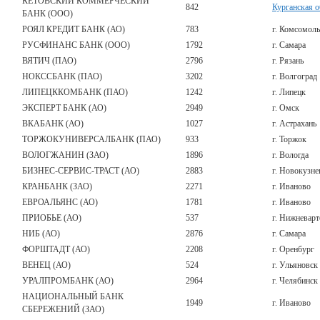
КЕТОВСКИЙ КОММЕРЧЕСКИЙ
842
Курганская о
БАНК (ООО)
РОЯЛ КРЕДИТ БАНК (АО)
783
г. Комсомоль
РУСФИНАНС БАНК (ООО)
1792
г. Самара
ВЯТИЧ (ПАО)
2796
г. Рязань
НОКССБАНК (ПАО)
3202
г. Волгоград
ЛИПЕЦККОМБАНК (ПАО)
1242
г. Липецк
ЭКСПЕРТ БАНК (АО)
2949
г. Омск
ВКАБАНК (АО)
1027
г. Астрахань
ТОРЖОКУНИВЕРСАЛБАНК (ПАО)
933
г. Торжок
ВОЛОГЖАНИН (ЗАО)
1896
г. Вологда
БИЗНЕС-СЕРВИС-ТРАСТ (АО)
2883
г. Новокузне
КРАНБАНК (ЗАО)
2271
г. Иваново
ЕВРОАЛЬЯНС (АО)
1781
г. Иваново
ПРИОБЬЕ (АО)
537
г. Нижневарт
НИБ (АО)
2876
г. Самара
ФОРШТАДТ (АО)
2208
г. Оренбург
ВЕНЕЦ (АО)
524
г. Ульяновск
УРАЛПРОМБАНК (АО)
2964
г. Челябинск
НАЦИОНАЛЬНЫЙ БАНК
1949
г. Иваново
СБЕРЕЖЕНИЙ (ЗАО)