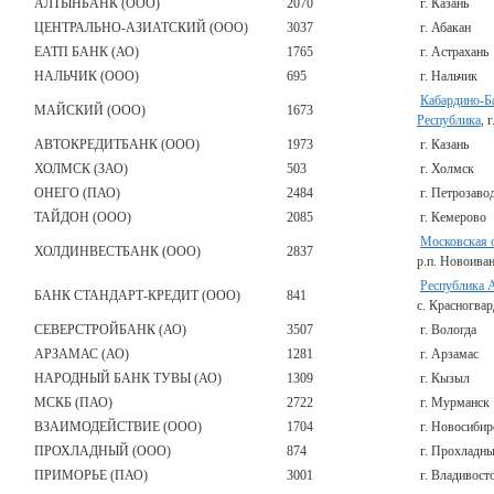
АЛТЫНБАНК (ООО)
2070
г. Казань
ЦЕНТРАЛЬНО-АЗИАТСКИЙ (ООО)
3037
г. Абакан
ЕАТП БАНК (АО)
1765
г. Астрахань
НАЛЬЧИК (ООО)
695
г. Нальчик
Кабардино-Б
МАЙСКИЙ (ООО)
1673
Республика
, 
АВТОКРЕДИТБАНК (ООО)
1973
г. Казань
ХОЛМСК (ЗАО)
503
г. Холмск
ОНЕГО (ПАО)
2484
г. Петрозаво
ТАЙДОН (ООО)
2085
г. Кемерово
Московская 
ХОЛДИНВЕСТБАНК (ООО)
2837
р.п. Новоива
Республика 
БАНК СТАНДАРТ-КРЕДИТ (ООО)
841
с. Красногвар
СЕВЕРСТРОЙБАНК (АО)
3507
г. Вологда
АРЗАМАС (АО)
1281
г. Арзамас
НАРОДНЫЙ БАНК ТУВЫ (АО)
1309
г. Кызыл
МСКБ (ПАО)
2722
г. Мурманск
ВЗАИМОДЕЙСТВИЕ (ООО)
1704
г. Новосибир
ПРОХЛАДНЫЙ (ООО)
874
г. Прохладн
ПРИМОРЬЕ (ПАО)
3001
г. Владивост