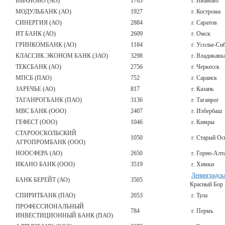
ИВАНОВО (АО)
1763
г. Иваново
МОДУЛЬБАНК (АО)
1927
г. Кострома
СИНЕРГИЯ (АО)
2884
г. Саратов
ИТ БАНК (АО)
2609
г. Омск
ГРИНКОМБАНК (АО)
1184
г. Усолье-Си
КЛАССИК ЭКОНОМ БАНК (ЗАО)
3298
г. Владикавк
ТЕКСБАНК (АО)
2756
г. Черкесск
МПСБ (ПАО)
752
г. Саранск
ЗАРЕЧЬЕ (АО)
817
г. Казань
ТАГАНРОГБАНК (ПАО)
3136
г. Таганрог
МВС БАНК (ООО)
2407
г. Избербаш
ГЕФЕСТ (ООО)
1046
г. Кимры
СТАРООСКОЛЬСКИЙ
1050
г. Старый Ос
АГРОПРОМБАНК (ООО)
НООСФЕРА (АО)
2650
г. Горно-Алт
ИКАНО БАНК (ООО)
3519
г. Химки
Ленинградска
БАНК БЕРЕЙТ (АО)
3505
Красный Бор
СПИРИТБАНК (ПАО)
2053
г. Тула
ПРОФЕССИОНАЛЬНЫЙ
784
г. Пермь
ИНВЕСТИЦИОННЫЙ БАНК (ПАО)