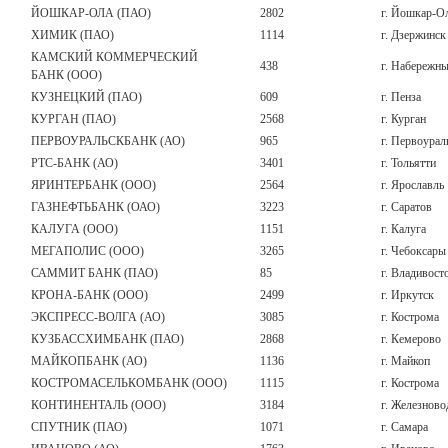
ЙОШКАР-ОЛА (ПАО)
2802
г. Йошкар-О
ХИМИК (ПАО)
1114
г. Дзержинск
КАМСКИЙ КОММЕРЧЕСКИЙ
438
г. Набережн
БАНК (ООО)
КУЗНЕЦКИЙ (ПАО)
609
г. Пенза
КУРГАН (ПАО)
2568
г. Курган
ПЕРВОУРАЛЬСКБАНК (АО)
965
г. Первоурал
РТС-БАНК (АО)
3401
г. Тольятти
ЯРИНТЕРБАНК (ООО)
2564
г. Ярославль
ГАЗНЕФТЬБАНК (ОАО)
3223
г. Саратов
КАЛУГА (ООО)
1151
г. Калуга
МЕГАПОЛИС (ООО)
3265
г. Чебоксары
САММИТ БАНК (ПАО)
85
г. Владивост
КРОНА-БАНК (ООО)
2499
г. Иркутск
ЭКСПРЕСС-ВОЛГА (АО)
3085
г. Кострома
КУЗБАССХИМБАНК (ПАО)
2868
г. Кемерово
МАЙКОПБАНК (АО)
1136
г. Майкоп
КОСТРОМАСЕЛЬКОМБАНК (ООО)
1115
г. Кострома
КОНТИНЕНТАЛЬ (ООО)
3184
г. Железново
СПУТНИК (ПАО)
1071
г. Самара