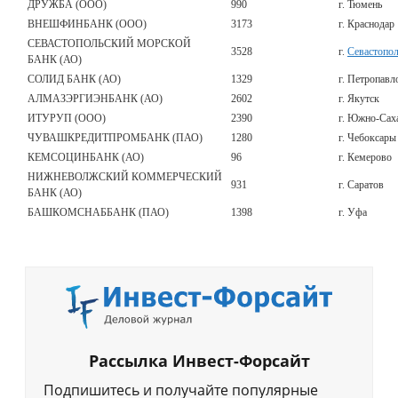
ДРУЖБА (ООО)
990
г. Тюмень
ВНЕШФИНБАНК (ООО)
3173
г. Краснодар
СЕВАСТОПОЛЬСКИЙ МОРСКОЙ
3528
г.
Севастопо
БАНК (АО)
СОЛИД БАНК (АО)
1329
г. Петропавл
АЛМАЗЭРГИЭНБАНК (АО)
2602
г. Якутск
ИТУРУП (ООО)
2390
г. Южно-Сах
ЧУВАШКРЕДИТПРОМБАНК (ПАО)
1280
г. Чебоксары
КЕМСОЦИНБАНК (АО)
96
г. Кемерово
НИЖНЕВОЛЖСКИЙ КОММЕРЧЕСКИЙ
931
г. Саратов
БАНК (АО)
БАШКОМСНАББАНК (ПАО)
1398
г. Уфа
Рассылка Инвест-Форсайт
Подпишитесь и получайте популярные