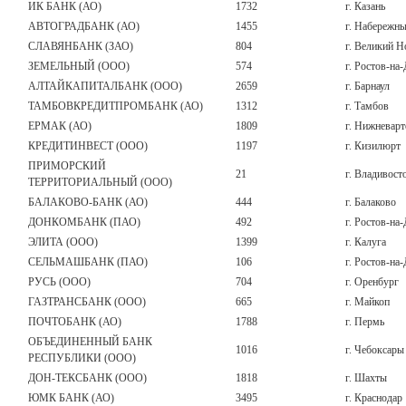
ИК БАНК (АО)
1732
г. Казань
АВТОГРАДБАНК (АО)
1455
г. Набережн
СЛАВЯНБАНК (ЗАО)
804
г. Великий Н
ЗЕМЕЛЬНЫЙ (ООО)
574
г. Ростов-на
АЛТАЙКАПИТАЛБАНК (ООО)
2659
г. Барнаул
ТАМБОВКРЕДИТПРОМБАНК (АО)
1312
г. Тамбов
ЕРМАК (АО)
1809
г. Нижневарт
КРЕДИТИНВЕСТ (ООО)
1197
г. Кизилюрт
ПРИМОРСКИЙ
21
г. Владивост
ТЕРРИТОРИАЛЬНЫЙ (ООО)
БАЛАКОВО-БАНК (АО)
444
г. Балаково
ДОНКОМБАНК (ПАО)
492
г. Ростов-на
ЭЛИТА (ООО)
1399
г. Калуга
СЕЛЬМАШБАНК (ПАО)
106
г. Ростов-на
РУСЬ (ООО)
704
г. Оренбург
ГАЗТРАНСБАНК (ООО)
665
г. Майкоп
ПОЧТОБАНК (АО)
1788
г. Пермь
ОБЪЕДИНЕННЫЙ БАНК
1016
г. Чебоксары
РЕСПУБЛИКИ (ООО)
ДОН-ТЕКСБАНК (ООО)
1818
г. Шахты
ЮМК БАНК (АО)
3495
г. Краснодар