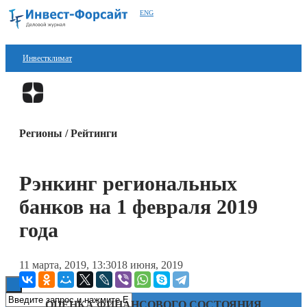
ENG
Инвестклимат
Финансы
Перейти в
Дзен
Инвестиции
Регионы / Рейтинги
Блокчейн
Стартапы
Рэнкинг региональных
Технологии
банков на 1 февраля 2019
ESG
года
Книги
11 марта, 2019, 13:30
18 июня, 2019
ОЦЕНКА ФИНАНСОВОГО СОСТОЯНИЯ