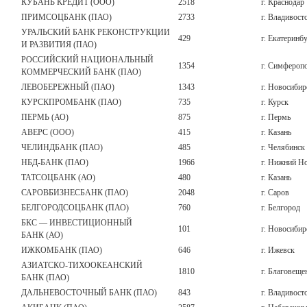
КУБАНЬ КРЕДИТ (ООО)
2518
г. Краснодар
ПРИМСОЦБАНК (ПАО)
2733
г. Владивост
УРАЛЬСКИЙ БАНК РЕКОНСТРУКЦИИ
429
г. Екатеринб
И РАЗВИТИЯ (ПАО)
РОССИЙСКИЙ НАЦИОНАЛЬНЫЙ
1354
г. Симфероп
КОММЕРЧЕСКИЙ БАНК (ПАО)
ЛЕВОБЕРЕЖНЫЙ (ПАО)
1343
г. Новосибир
КУРСКПРОМБАНК (ПАО)
735
г. Курск
ПЕРМЬ (АО)
875
г. Пермь
АВЕРС (ООО)
415
г. Казань
ЧЕЛИНДБАНК (ПАО)
485
г. Челябинск
НБД-БАНК (ПАО)
1966
г. Нижний Н
ТАТСОЦБАНК (АО)
480
г. Казань
САРОВБИЗНЕСБАНК (ПАО)
2048
г. Саров
БЕЛГОРОДСОЦБАНК (ПАО)
760
г. Белгород
БКС — ИНВЕСТИЦИОННЫЙ
101
г. Новосибир
БАНК (АО)
ИЖКОМБАНК (ПАО)
646
г. Ижевск
АЗИАТСКО-ТИХООКЕАНСКИЙ
1810
г. Благовеще
БАНК (ПАО)
ДАЛЬНЕВОСТОЧНЫЙ БАНК (ПАО)
843
г. Владивост