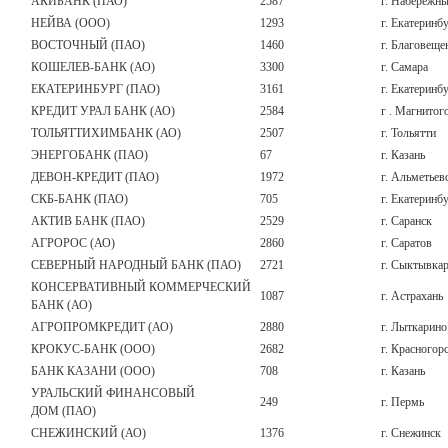
АКИБАНК (ПАО)
2587
г. Набережн
НЕЙВА (ООО)
1293
г. Екатеринб
ВОСТОЧНЫЙ (ПАО)
1460
г. Благовеще
КОШЕЛЕВ-БАНК (АО)
3300
г. Самара
ЕКАТЕРИНБУРГ (ПАО)
3161
г. Екатеринб
КРЕДИТ УРАЛ БАНК (АО)
2584
г . Магнитог
ТОЛЬЯТТИХИМБАНК (АО)
2507
г. Тольятти
ЭНЕРГОБАНК (ПАО)
67
г. Казань
ДЕВОН-КРЕДИТ (ПАО)
1972
г. Альметьев
СКБ-БАНК (ПАО)
705
г. Екатеринб
АКТИВ БАНК (ПАО)
2529
г. Саранск
АГРОРОС (АО)
2860
г. Саратов
СЕВЕРНЫЙ НАРОДНЫЙ БАНК (ПАО)
2721
г. Сыктывка
КОНСЕРВАТИВНЫЙ КОММЕРЧЕСКИЙ
1087
г. Астрахань
БАНК (АО)
АГРОПРОМКРЕДИТ (АО)
2880
г. Лыткарино
КРОКУС-БАНК (ООО)
2682
г. Красногор
БАНК КАЗАНИ (ООО)
708
г. Казань
УРАЛЬСКИЙ ФИНАНСОВЫЙ
249
г. Пермь
ДОМ (ПАО)
СНЕЖИНСКИЙ (АО)
1376
г. Снежинск