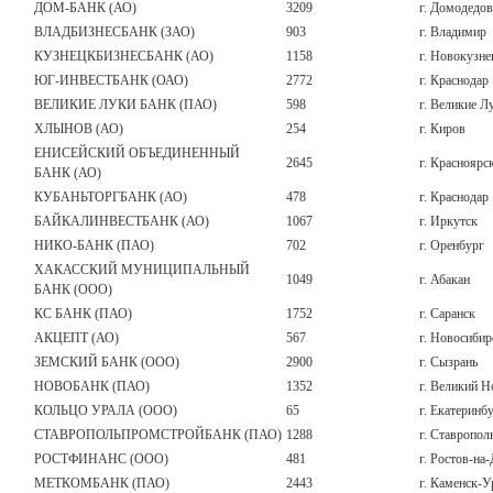
ДОМ-БАНК (АО)
3209
г. Домодедо
ВЛАДБИЗНЕСБАНК (ЗАО)
903
г. Владимир
КУЗНЕЦКБИЗНЕСБАНК (АО)
1158
г. Новокузне
ЮГ-ИНВЕСТБАНК (ОАО)
2772
г. Краснодар
ВЕЛИКИЕ ЛУКИ БАНК (ПАО)
598
г. Великие Л
ХЛЫНОВ (АО)
254
г. Киров
ЕНИСЕЙСКИЙ ОБЪЕДИНЕННЫЙ
2645
г. Красноярс
БАНК (АО)
КУБАНЬТОРГБАНК (АО)
478
г. Краснодар
БАЙКАЛИНВЕСТБАНК (АО)
1067
г. Иркутск
НИКО-БАНК (ПАО)
702
г. Оренбург
ХАКАССКИЙ МУНИЦИПАЛЬНЫЙ
1049
г. Абакан
БАНК (ООО)
КС БАНК (ПАО)
1752
г. Саранск
АКЦЕПТ (АО)
567
г. Новосибир
ЗЕМСКИЙ БАНК (ООО)
2900
г. Сызрань
НОВОБАНК (ПАО)
1352
г. Великий Н
КОЛЬЦО УРАЛА (ООО)
65
г. Екатеринб
СТАВРОПОЛЬПРОМСТРОЙБАНК (ПАО)
1288
г. Ставропол
РОСТФИНАНС (ООО)
481
г. Ростов-на
МЕТКОМБАНК (ПАО)
2443
г. Каменск-У