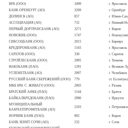
ВРБ (ООО)
3499
г. Ярославль
БАНК ОРЕНБУРГ (АО)
3269
г. Оренбург
ДОЛИНСК (АО)
857
г. Южно-Сах
АССОЦИАЦИЯ (АО)
732
г. Нижний Н
ПЕРВЫЙ ДОРТРАНСБАНК (АО)
3271
г. Киров
НОВОКИБ (ООО)
1747
г. Новокузне
СИБСОЦБАНК (ООО)
2015
г. Барнаул
КРЕДПРОМБАНК (АО)
1165
г. Ярославль
САРАТОВ (ООО)
330
г. Саратов
СТРОЙЛЕСБАНК (ООО)
2995
г. Тюмень
ВАКОБАНК (ПАО)
1291
г. Великие Л
УГЛЕМЕТБАНК (АО)
2997
г. Челябинск
РУССКИЙ БАНК СБЕРЕЖЕНИЙ (ООО)
779
ст. Ессентукс
МКБ ИМ. С. ЖИВАГО (ООО)
2065
г. Рязань
БРАТСКИЙ АНКБ (ПАО)
1144
г. Братск
БАЙКАЛКРЕДОБАНК (ПАО)
2990
г. Иркутск
МУНИЦИПАЛЬНЫЙ
2103
г. Петропавл
КАМЧАТПРОФИТБАНК (АО)
НОРВИК БАНК (ПАО)
902
г. Киров
БАНК ЗЕНИТ СОЧИ (АО)
232
г. Сочи