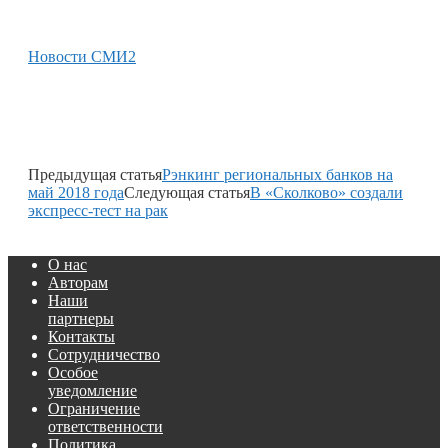
Новости СМИ2
Предыдущая статья
Рэнкинг региональных банков на
май 2018 года
Следующая статья
В «Сколково» создали
экспресс-тест на рак
О нас
Авторам
Наши
партнеры
Контакты
Сотрудничество
Особое
уведомление
Ограничение
ответственности
Политика