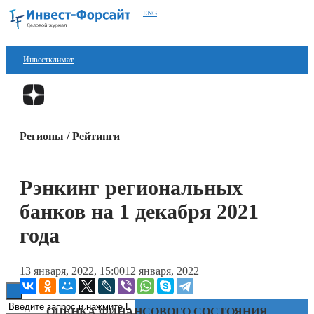
ENG
Инвестклимат
Финансы
Перейти в
Дзен
Инвестиции
Регионы / Рейтинги
Блокчейн
Стартапы
Рэнкинг региональных
Технологии
банков на 1 декабря 2021
ESG
года
Книги
13 января, 2022, 15:00
12 января, 2022
ОЦЕНКА ФИНАНСОВОГО СОСТОЯНИЯ