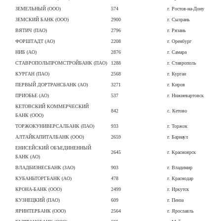
ЗЕМЕЛЬНЫЙ (ООО)
574
г. Ростов-на-Дону
ЗЕМСКИЙ БАНК (ООО)
2900
г. Сызрань
ВЯТИЧ (ПАО)
2796
г. Рязань
ФОРШТАДТ (АО)
2208
г. Оренбург
НИБ (АО)
2876
г. Самара
СТАВРОПОЛЬПРОМСТРОЙБАНК (ПАО)
1288
г. Ставрополь
КУРГАН (ПАО)
2568
г. Курган
ПЕРВЫЙ ДОРТРАНСБАНК (АО)
3271
г. Киров
ПРИОБЬЕ (АО)
537
г. Нижневартовск
КЕТОВСКИЙ КОММЕРЧЕСКИЙ
842
с. Кетово
БАНК (ООО)
ТОРЖОКУНИВЕРСАЛБАНК (ПАО)
933
г. Торжок
АЛТАЙКАПИТАЛБАНК (ООО)
2659
г. Барнаул
ЕНИСЕЙСКИЙ ОБЪЕДИНЕННЫЙ
2645
г. Красноярск
БАНК (АО)
ВЛАДБИЗНЕСБАНК (ЗАО)
903
г. Владимир
КУБАНЬТОРГБАНК (АО)
478
г. Краснодар
КРОНА-БАНК (ООО)
2499
г. Иркутск
КУЗНЕЦКИЙ (ПАО)
609
г. Пенза
ЯРИНТЕРБАНК (ООО)
2564
г. Ярославль