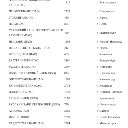
1810
г. Благовещенск
БАНК (ПАО)
ПРИМСОЦБАНК (ПАО)
2733
г. Владивосток
ТАТСОЦБАНК (АО)
480
г. Казань
ПЕРМЬ (АО)
875
г. Пермь
УРАЛЬСКИЙ БАНК РЕКОНСТРУКЦИИ И
429
г. Екатеринбург
РАЗВИТИЯ (ПАО)
НБД-БАНК (ПАО)
1966
г. Нижний Новгород
ПРИО-ВНЕШТОРГБАНК (ПАО)
212
г. Рязань
ЧЕЛИНДБАНК (ПАО)
485
г. Челябинск
ЕКАТЕРИНБУРГ (ПАО)
3161
г. Екатеринбург
УГЛЕМЕТБАНК (АО)
2997
г. Челябинск
ДАЛЬНЕВОСТОЧНЫЙ БАНК (ПАО)
843
г. Владивосток
ЭНЕРГОТРАНСБАНК (АО)
1307
г. Калининград
ЮГ-ИНВЕСТБАНК (ОАО)
2772
г. Краснодар
НОВОБАНК (ПАО)
1352
г. Великий Новгород
КРОКУС-БАНК (ООО)
2682
г. Красногорск
РУССКИЙ БАНК СБЕРЕЖЕНИЙ (ООО)
779
ст. Ессентукская
АГРОРОС (АО)
2860
г. Саратов
ИТУРУП (ООО)
2390
г. Южно-Сахалинск
КРЕДИТ УРАЛ БАНК (АО)
2584
г. Магнитогорск