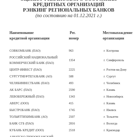
КРЕДИТНЫХ ОРГАНИЗАЦИЙ
РЭНКИНГ РЕГИОНАЛЬНЫХ БАНКОВ
(по состоянию на 01.12.2021 г.)
Наименование
Рег.
Местонахождение
кредитной организации
номер
организации
СОВКОМБАНК (ПАО)
963
г. Кострома
РОССИЙСКИЙ НАЦИОНАЛЬНЫЙ
1354
г. Симферополь
КОММЕРЧЕСКИЙ БАНК (ПАО)
ЦЕНТР-ИНВЕСТ (ПАО)
2225
г. Ростов-на-Дону
СУРГУТНЕФТЕГАЗБАНК (АО)
588
г. Сургут
ЧЕЛЯБИНВЕСТБАНК (ПАО)
493
г. Челябинск
АК БАРС (ПАО)
2590
г. Казань
ЛЕВОБЕРЕЖНЫЙ (ПАО)
1343
г. Новосибирск
АВЕРС (ООО)
415
г. Казань
БЫСТРОБАНК (ПАО)
1745
г. Ижевск
ТОЛЬЯТТИХИМБАНК (АО)
2507
г. Тольятти
БАНК СГБ (ПАО)
2816
г. Вологда
КУБАНЬ КРЕДИТ (ООО)
2518
г. Краснодар
АЗИАТСКО-ТИХООКЕАНСКИЙ