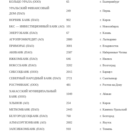
КОЛЬЦО УРАЛА (ООО)
65
г. Екатеринбург
УРАЛЬСКИЙ ФИНАНСОВЫЙ
249
г. Пермь
ДОМ (ПАО)
НОРВИК БАНК (ПАО)
902
г. Киров
БКС — ИНВЕСТИЦИОННЫЙ БАНК (АО)
101
г. Новосибирск
ЭНЕРГОБАНК (ПАО)
67
г. Казань
АГРОПРОМКРЕДИТ (АО)
2880
г. Лыткарино
ПРИМОРЬЕ (ПАО)
3001
г. Владивосток
АКИБАНК (ПАО)
2587
г. Набережные Челны
ИЖКОМБАНК (ПАО)
646
г. Ижевск
НОКССБАНК (ПАО)
3202
г. Волгоград
СИБСОЦБАНК (ООО)
2015
г. Барнаул
СЕВЕРНЫЙ НАРОДНЫЙ БАНК (ПАО)
2721
г. Сыктывкар
РОСТФИНАНС (ООО)
481
г. Ростов-на-Дону
ХАКАССКИЙ МУНИЦИПАЛЬНЫЙ
1049
г. Абакан
БАНК (ООО)
ХЛЫНОВ (АО)
254
г. Киров
МЕТКОМБАНК (ПАО)
2443
г. Каменск-Уральский
БЕЛГОРОДСОЦБАНК (ПАО)
760
г. Белгород
АЛМАЗЭРГИЭНБАНК (АО)
2602
г. Якутск
ЗАПСИБКОМБАНК (ПАО)
918
г. Тюмень