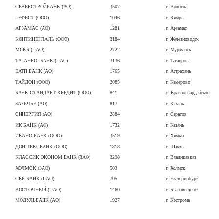
СЕВЕРСТРОЙБАНК (АО)
3507
г. Вологда
ГЕФЕСТ (ООО)
1046
г. Кимры
АРЗАМАС (АО)
1281
г. Арзамас
КОНТИНЕНТАЛЬ (ООО)
3184
г. Железноводск
МСКБ (ПАО)
2722
г. Мурманск
ТАГАНРОГБАНК (ПАО)
3136
г. Таганрог
ЕАТП БАНК (АО)
1765
г. Астрахань
ТАЙДОН (ООО)
2085
г. Кемерово
БАНК СТАНДАРТ-КРЕДИТ (ООО)
841
с. Красногвардейское
ЗАРЕЧЬЕ (АО)
817
г. Казань
СИНЕРГИЯ (АО)
2884
г. Саратов
ИК БАНК (АО)
1732
г. Казань
ИКАНО БАНК (ООО)
3519
г. Химки
ДОН-ТЕКСБАНК (ООО)
1818
г. Шахты
КЛАССИК ЭКОНОМ БАНК (ЗАО)
3298
г. Владикавказ
ХОЛМСК (ЗАО)
503
г. Холмск
СКБ-БАНК (ПАО)
705
г. Екатеринбург
ВОСТОЧНЫЙ (ПАО)
1460
г. Благовещенск
МОДУЛЬБАНК (АО)
1927
г. Кострома