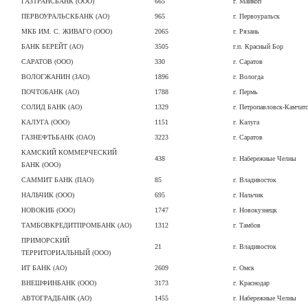
ГАЗТРАНСБАНК (ООО)
665
г. Майкоп
ПЕРВОУРАЛЬСКБАНК (АО)
965
г. Первоуральск
МКБ ИМ. С. ЖИВАГО (ООО)
2065
г. Рязань
БАНК БЕРЕЙТ (АО)
3505
г.п. Красный Бор
САРАТОВ (ООО)
330
г. Саратов
ВОЛОГЖАНИН (ЗАО)
1896
г. Вологда
ПОЧТОБАНК (АО)
1788
г. Пермь
СОЛИД БАНК (АО)
1329
г. Петропавловск-Камчат
КАЛУГА (ООО)
1151
г. Калуга
ГАЗНЕФТЬБАНК (ОАО)
3223
г. Саратов
КАМСКИЙ КОММЕРЧЕСКИЙ
438
г. Набережные Челны
БАНК (ООО)
САММИТ БАНК (ПАО)
85
г. Владивосток
НАЛЬЧИК (ООО)
695
г. Нальчик
НОВОКИБ (ООО)
1747
г. Новокузнецк
ТАМБОВКРЕДИТПРОМБАНК (АО)
1312
г. Тамбов
ПРИМОРСКИЙ
21
г. Владивосток
ТЕРРИТОРИАЛЬНЫЙ (ООО)
ИТ БАНК (АО)
2609
г. Омск
ВНЕШФИНБАНК (ООО)
3173
г. Краснодар
АВТОГРАДБАНК (АО)
1455
г. Набережные Челны