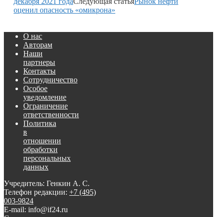
декабря 2021 года
Следующая статья
Рынок нефти
оценил опасность «омикрона»
О нас
Авторам
Наши
партнеры
Контакты
Сотрудничество
Особое
уведомление
Ограничение
ответственности
Политика
в
отношении
обработки
персональных
данных
Учредитель: Генкин А. С.
Телефон редакции:
+7 (495)
003-9824
E-mail: info@if24.ru