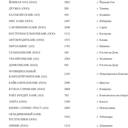
ЙОШКАР-ОЛА (ПАО)
2802
г. Йошкар-Ола
ДРУЖБА (ООО)
990
г. Тюмень
БАЛАКОВО-БАНК (АО)
444
г. Балаково
МВС БАНК (ООО)
2407
г. Избербаш
САРОВБИЗНЕСБАНК (ПАО)
2048
г. Саров
КОСТРОМАСЕЛЬКОМБАНК (ООО)
1115
г. Кострома
АВТОКРЕДИТБАНК (ООО)
1973
г. Казань
ЕВРОАЛЬЯНС (АО)
1781
г. Иваново
СЕЛЬМАШБАНК (ПАО)
106
г. Ростов-на-Дону
УРАЛПРОМБАНК (АО)
2964
г. Челябинск
ДОНКОМБАНК (ПАО)
492
г. Ростов-на-Дону
МУНИЦИПАЛЬНЫЙ
2103
г. Петропавловск-Камчат
КАМЧАТПРОФИТБАНК (АО)
БАЙКАЛКРЕДОБАНК (ПАО)
2990
г. Иркутск
КУЗБАССХИМБАНК (ПАО)
2868
г. Кемерово
РОЯЛ КРЕДИТ БАНК (АО)
783
г. Комсомольск-на-Амуре
ЭЛИТА (ООО)
1399
г. Калуга
БИЗНЕС-СЕРВИС-ТРАСТ (АО)
2883
г. Новокузнецк
ОБЪЕДИНЕННЫЙ БАНК
1016
г. Чебоксары
РЕСПУБЛИКИ (ООО)
ХИМИК (ПАО)
1114
г. Дзержинск