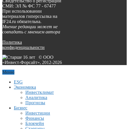
Свидетельство о регистрации
СМИ: ЭЛ № ФС 77 - 67477
При использовании
материалов гиперссылка на
IF24.ru обязательна.
Мнение редакции может не
совпадать с мнением автора
Политика
конфиденциальности
© ООО
«Инвест-Форсайт», 2012-
2026
Меню
ESG
Экономика
Инвестклимат
Аналитика
Прогнозы
Бизнес
Инвестиции
Финансы
Блокчейн
Стартапы