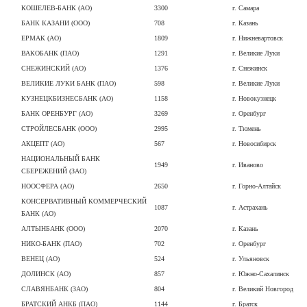
КОШЕЛЕВ-БАНК (АО)
3300
г. Самара
БАНК КАЗАНИ (ООО)
708
г. Казань
ЕРМАК (АО)
1809
г. Нижневартовск
ВАКОБАНК (ПАО)
1291
г. Великие Луки
СНЕЖИНСКИЙ (АО)
1376
г. Снежинск
ВЕЛИКИЕ ЛУКИ БАНК (ПАО)
598
г. Великие Луки
КУЗНЕЦКБИЗНЕСБАНК (АО)
1158
г. Новокузнецк
БАНК ОРЕНБУРГ (АО)
3269
г. Оренбург
СТРОЙЛЕСБАНК (ООО)
2995
г. Тюмень
АКЦЕПТ (АО)
567
г. Новосибирск
НАЦИОНАЛЬНЫЙ БАНК
1949
г. Иваново
СБЕРЕЖЕНИЙ (ЗАО)
НООСФЕРА (АО)
2650
г. Горно-Алтайск
КОНСЕРВАТИВНЫЙ КОММЕРЧЕСКИЙ
1087
г. Астрахань
БАНК (АО)
АЛТЫНБАНК (ООО)
2070
г. Казань
НИКО-БАНК (ПАО)
702
г. Оренбург
ВЕНЕЦ (АО)
524
г. Ульяновск
ДОЛИНСК (АО)
857
г. Южно-Сахалинск
СЛАВЯНБАНК (ЗАО)
804
г. Великий Новгород
БРАТСКИЙ АНКБ (ПАО)
1144
г. Братск