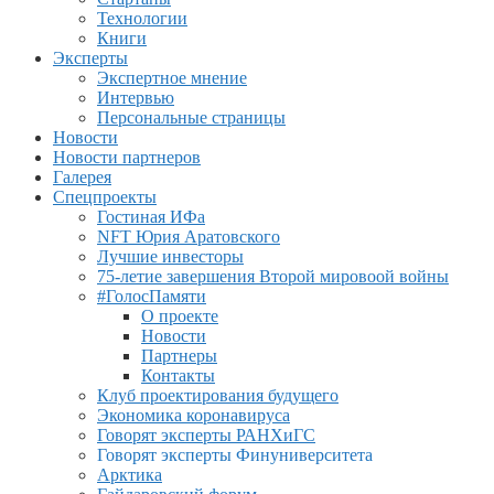
Технологии
Книги
Эксперты
Экспертное мнение
Интервью
Персональные страницы
Новости
Новости партнеров
Галерея
Спецпроекты
Гостиная ИФа
NFT Юрия Аратовского
Лучшие инвесторы
75-летие завершения Второй мировоой войны
#ГолосПамяти
О проекте
Новости
Партнеры
Контакты
Клуб проектирования будущего
Экономика коронавируса
Говорят эксперты РАНХиГС
Говорят эксперты Финуниверситета
Арктика