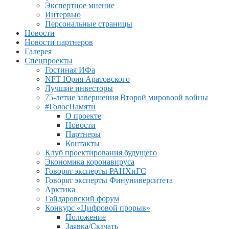
Экспертное мнение
Интервью
Персональные страницы
Новости
Новости партнеров
Галерея
Спецпроекты
Гостиная ИФа
NFT Юрия Аратовского
Лучшие инвесторы
75-летие завершения Второй мировоой войны
#ГолосПамяти
О проекте
Новости
Партнеры
Контакты
Клуб проектирования будущего
Экономика коронавируса
Говорят эксперты РАНХиГС
Говорят эксперты Финуниверситета
Арктика
Гайдаровский форум
Конкурс «Цифровой прорыв»
Положение
Заявка/Скачать