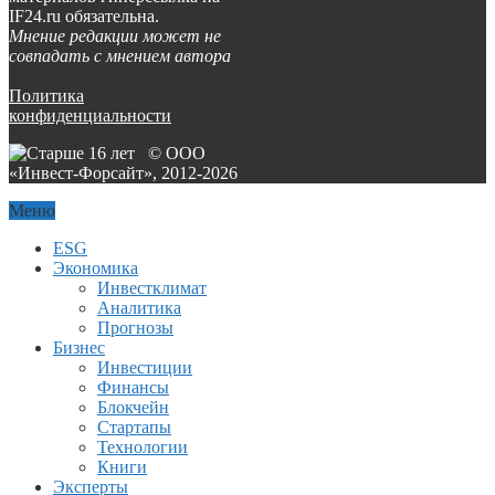
IF24.ru обязательна.
Мнение редакции может не
совпадать с мнением автора
Политика
конфиденциальности
© ООО
«Инвест-Форсайт», 2012-
2026
Меню
ESG
Экономика
Инвестклимат
Аналитика
Прогнозы
Бизнес
Инвестиции
Финансы
Блокчейн
Стартапы
Технологии
Книги
Эксперты