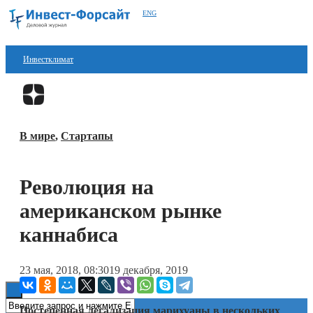
ENG
Инвестклимат
Финансы
Перейти в
Дзен
Инвестиции
В мире
,
Стартапы
Блокчейн
Стартапы
Революция на
Технологии
американском рынке
ESG
каннабиса
Книги
23 мая, 2018, 08:30
19 декабря, 2019
Постепенная легализация марихуаны в нескольких