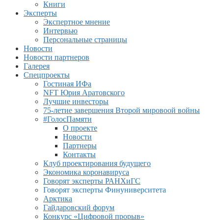
Книги
Эксперты
Экспертное мнение
Интервью
Персональные страницы
Новости
Новости партнеров
Галерея
Спецпроекты
Гостиная ИФа
NFT Юрия Аратовского
Лучшие инвесторы
75-летие завершения Второй мировоой войны
#ГолосПамяти
О проекте
Новости
Партнеры
Контакты
Клуб проектирования будущего
Экономика коронавируса
Говорят эксперты РАНХиГС
Говорят эксперты Финуниверситета
Арктика
Гайдаровский форум
Конкурс «Цифровой прорыв»