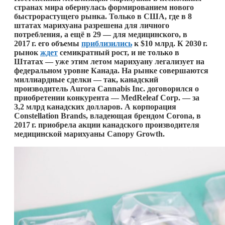
странах мира обернулась формированием нового
быстрорастущего рынка. Только в США, где в 8
штатах марихуана разрешена для личного
потребления, а ещё в 29 — для медицинского, в
2017 г.
его объемы
приблизились
к $10 млрд. К
2030 г.
рынок
ждет
семикратный рост, и не только в
Штатах — уже этим летом марихуану легализует на
федеральном уровне Канада. На рынке совершаются
миллиардные сделки — так, канадский
производитель Aurora Cannabis Inc. договорился о
приобретении конкурента — MedReleaf Corp. — за
3,2 млрд канадских долларов. А корпорация
Constellation Brands, владеющая брендом Corona, в
2017 г.
приобрела акции канадского производителя
медицинской марихуаны Canopy Growth.