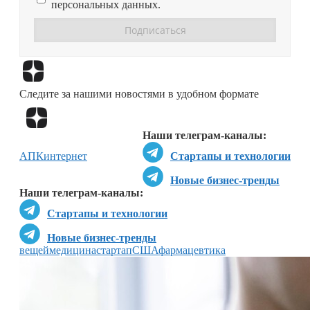
персональных данных.
Перейти в
Дзен
Следите за нашими новостями в удобном формате
Перейти в
Дзен
Наши телеграм-каналы:
АПК
интернет
Стартапы и технологии
Новые бизнес-тренды
Наши телеграм-каналы:
Стартапы и технологии
Новые бизнес-тренды
вещей
медицина
стартап
США
фармацевтика