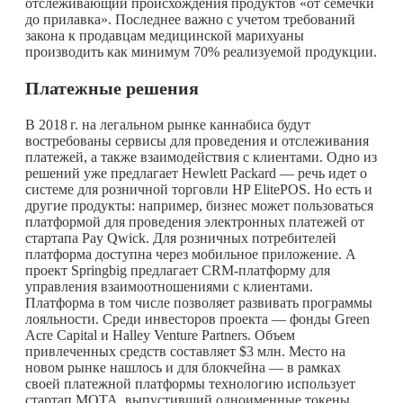
отслеживающий происхождения продуктов «от семечки
до прилавка». Последнее важно с учетом требований
закона к продавцам медицинской марихуаны
производить как минимум 70% реализуемой продукции.
Платежные решения
В
2018 г.
на легальном рынке каннабиса будут
востребованы сервисы для проведения и отслеживания
платежей, а также взаимодействия с клиентами. Одно из
решений уже предлагает Hewlett Packard — речь идет о
системе для розничной торговли HP ElitePOS. Но есть и
другие продукты: например, бизнес может пользоваться
платформой для проведения электронных платежей от
стартапа Pay Qwick. Для розничных потребителей
платформа доступна через мобильное приложение. А
проект Springbig предлагает CRM-платформу для
управления взаимоотношениями с клиентами.
Платформа в том числе позволяет развивать программы
лояльности. Среди инвесторов проекта — фонды Green
Acre Capital и Halley Venture Partners. Объем
привлеченных средств составляет $3 млн. Место на
новом рынке нашлось и для блокчейна — в рамках
своей платежной платформы технологию использует
стартап MOTA, выпустивший одноименные токены.