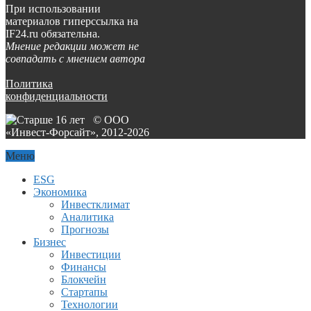
При использовании
материалов гиперссылка на
IF24.ru обязательна.
Мнение редакции может не
совпадать с мнением автора
Политика
конфиденциальности
© ООО
«Инвест-Форсайт», 2012-
2026
Меню
ESG
Экономика
Инвестклимат
Аналитика
Прогнозы
Бизнес
Инвестиции
Финансы
Блокчейн
Стартапы
Технологии