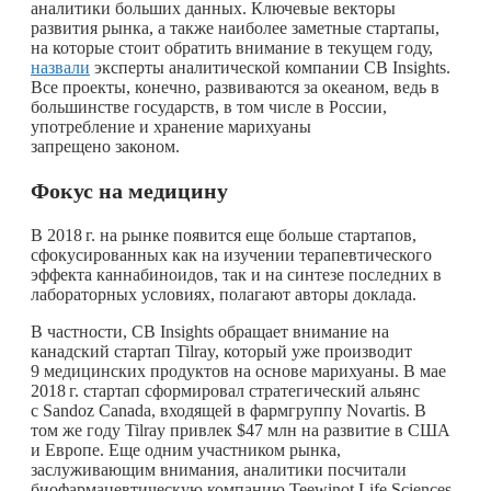
аналитики больших данных. Ключевые векторы
развития рынка, а также наиболее заметные стартапы,
на которые стоит обратить внимание в текущем году,
назвали
эксперты аналитической компании CB Insights.
Все проекты, конечно, развиваются за океаном, ведь в
большинстве государств, в том числе в России,
употребление и хранение марихуаны
запрещено законом.
Фокус на медицину
В
2018 г.
на рынке появится еще больше стартапов,
сфокусированных как на изучении терапевтического
эффекта каннабиноидов, так и на синтезе последних в
лабораторных условиях, полагают авторы доклада.
В частности, CB Insights обращает внимание на
канадский стартап Tilray, который уже производит
9
медицинских продуктов на основе марихуаны. В мае
2018 г.
стартап сформировал стратегический альянс
с Sandoz Canada, входящей в фармгруппу Novartis. В
том же году Tilray привлек $47 млн на развитие в США
и Европе. Еще одним участником рынка,
заслуживающим внимания, аналитики посчитали
биофармацевтическую компанию Teewinot Life Sciences,