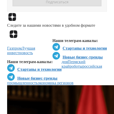
Перейти в
Дзен
Следите за нашими новостями в удобном формате
Перейти в
Дзен
Наши телеграм-каналы:
Газпром
Лучшая
Стартапы и технологии
инвестновость
Новые бизнес-тренды
Наши телеграм-каналы:
дня
Пермский
край
роботы
российская
Стартапы и технологии
Новые бизнес-тренды
промышленность
экономика регионов