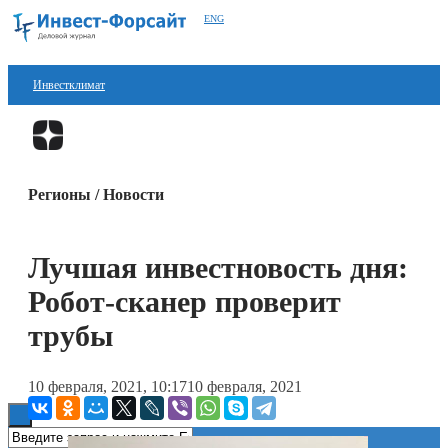
ENG
Инвестклимат
Финансы
Перейти в
Дзен
Инвестиции
Регионы / Новости
Блокчейн
Стартапы
Лучшая инвестновость дня:
Технологии
Робот-сканер проверит
ESG
трубы
Книги
10 февраля, 2021, 10:17
10 февраля, 2021