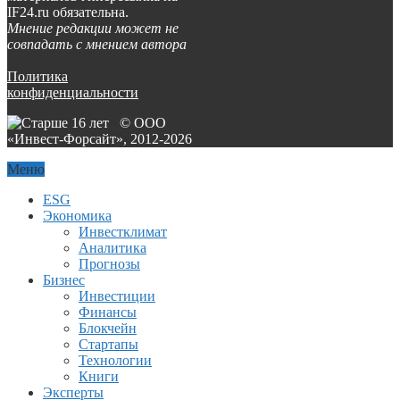
IF24.ru обязательна.
Мнение редакции может не
совпадать с мнением автора
Политика
конфиденциальности
© ООО
«Инвест-Форсайт», 2012-
2026
Меню
ESG
Экономика
Инвестклимат
Аналитика
Прогнозы
Бизнес
Инвестиции
Финансы
Блокчейн
Стартапы
Технологии
Книги
Эксперты