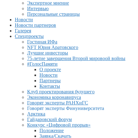
Экспертное мнение
Интервью
Персональные страницы
Новости
Новости партнеров
Галерея
Спецпроекты
Гостиная ИФа
NFT Юрия Аратовского
Лучшие инвесторы
75-летие завершения Второй мировоой войны
#ГолосПамяти
О проекте
Новости
Партнеры
Контакты
Клуб проектирования будущего
Экономика коронавируса
Говорят эксперты РАНХиГС
Говорят эксперты Финуниверситета
Арктика
Гайдаровский форум
Конкурс «Цифровой прорыв»
Положение
Заявка/Скачать