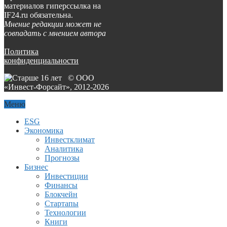
материалов гиперссылка на
IF24.ru обязательна.
Мнение редакции может не
совпадать с мнением автора
Политика
конфиденциальности
© ООО
«Инвест-Форсайт», 2012-
2026
Меню
ESG
Экономика
Инвестклимат
Аналитика
Прогнозы
Бизнес
Инвестиции
Финансы
Блокчейн
Стартапы
Технологии
Книги