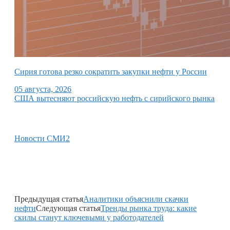
Сирия готова резко сократить закупки нефти у России
05 августа, 2026
США вытесняют российскую нефть с сирийского рынка
Новости СМИ2
Предыдущая статья
Аналитики объяснили скачки
нефти
Следующая статья
Тренды рынка труда: какие
скилы станут ключевыми у работодателей