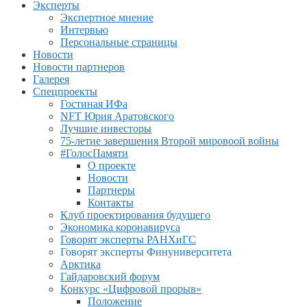
Эксперты
Экспертное мнение
Интервью
Персональные страницы
Новости
Новости партнеров
Галерея
Спецпроекты
Гостиная ИФа
NFT Юрия Аратовского
Лучшие инвесторы
75-летие завершения Второй мировоой войны
#ГолосПамяти
О проекте
Новости
Партнеры
Контакты
Клуб проектирования будущего
Экономика коронавируса
Говорят эксперты РАНХиГС
Говорят эксперты Финуниверситета
Арктика
Гайдаровский форум
Конкурс «Цифровой прорыв»
Положение