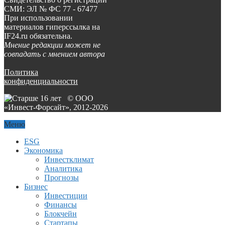
СМИ: ЭЛ № ФС 77 - 67477
При использовании
материалов гиперссылка на
IF24.ru обязательна.
Мнение редакции может не
совпадать с мнением автора
Политика
конфиденциальности
© ООО
«Инвест-Форсайт», 2012-
2026
Меню
ESG
Экономика
Инвестклимат
Аналитика
Прогнозы
Бизнес
Инвестиции
Финансы
Блокчейн
Стартапы