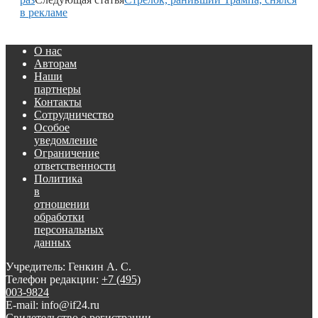
в рекламе
О нас
Авторам
Наши
партнеры
Контакты
Сотрудничество
Особое
уведомление
Ограничение
ответственности
Политика
в
отношении
обработки
персональных
данных
Учредитель: Генкин А. С.
Телефон редакции:
+7 (495)
003-9824
E-mail: info@if24.ru
Свидетельство о регистрации