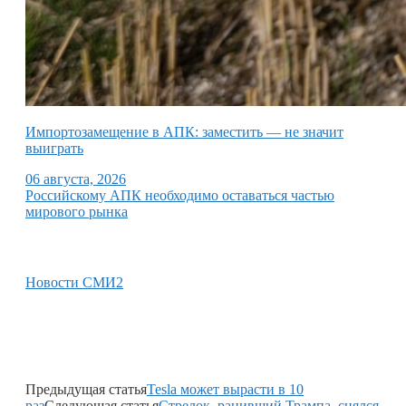
Импортозамещение в АПК: заместить — не значит
выиграть
06 августа, 2026
Российскому АПК необходимо оставаться частью
мирового рынка
Новости СМИ2
Предыдущая статья
Tesla может вырасти в 10
раз
Следующая статья
Стрелок, ранивший Трампа, снялся