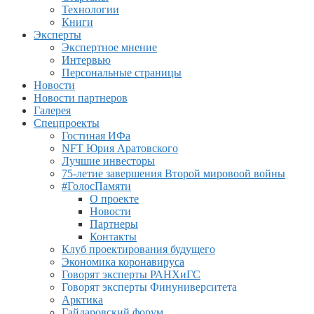
Технологии
Книги
Эксперты
Экспертное мнение
Интервью
Персональные страницы
Новости
Новости партнеров
Галерея
Спецпроекты
Гостиная ИФа
NFT Юрия Аратовского
Лучшие инвесторы
75-летие завершения Второй мировоой войны
#ГолосПамяти
О проекте
Новости
Партнеры
Контакты
Клуб проектирования будущего
Экономика коронавируса
Говорят эксперты РАНХиГС
Говорят эксперты Финуниверситета
Арктика
Гайдаровский форум