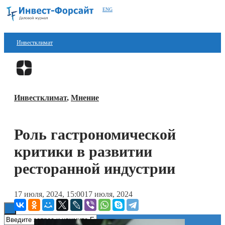
ENG
Инвестклимат
Финансы
Перейти в
Дзен
Инвестиции
Инвестклимат
,
Мнение
Блокчейн
Стартапы
Роль гастрономической
Технологии
критики в развитии
ESG
ресторанной индустрии
Книги
17 июля, 2024, 15:00
17 июля, 2024