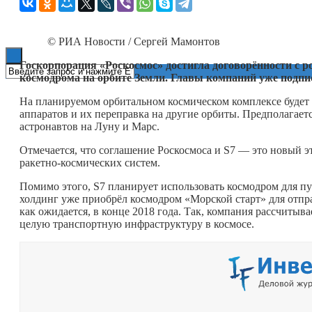
Книги
© РИА Новости / Сергей Мамонтов
Госкорпорация «Роскосмос» достигла договорённости с р
космодрома на орбите Земли. Главы компаний уже подпи
На планируемом орбитальном космическом комплексе будет 
аппаратов и их переправка на другие орбиты. Предполагает
астронавтов на Луну и Марс.
Отмечается, что соглашение Роскосмоса и S7 — это новый 
ракетно-космических систем.
Помимо этого, S7 планирует использовать космодром для пус
холдинг уже приобрёл космодром «Морской старт» для отпра
как ожидается, в конце 2018 года. Так, компания рассчитыва
целую транспортную инфраструктуру в космосе.