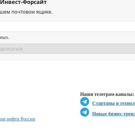
 Инвест-Форсайт
ашем почтовом ящике.
нных.
Перейти в
Перейти в
Д
Наши телеграм-каналы:
Стартапы и технол
Новые бизнес-трен
ив нефти России