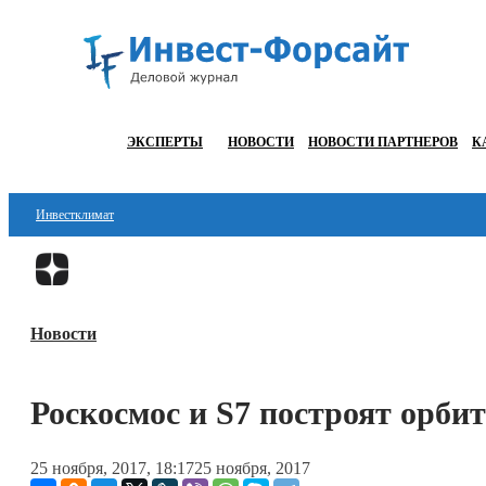
ЭКСПЕРТЫ
НОВОСТИ
НОВОСТИ ПАРТНЕРОВ
К
Инвестклимат
Финансы
Инвестиции
Новости
Блокчейн
Стартапы
Роскосмос и S7 построят орб
Технологии
25 ноября, 2017, 18:17
25 ноября, 2017
ESG