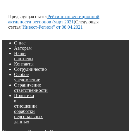
Предыдущая статья
Рейтинг инвестиционной
активности регионов (март 2021)
Следующая
статья
“Инвест-Регион” от 08.04.2021
О нас
Авторам
Наши
партнеры
Контакты
Сотрудничество
Особое
уведомление
Ограничение
ответственности
Политика
в
отношении
обработки
персональных
данных