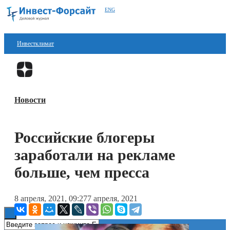
ENG
Инвестклимат
Финансы
Перейти в
Дзен
Инвестиции
Новости
Блокчейн
Стартапы
Российские блогеры
Технологии
заработали на рекламе
ESG
больше, чем пресса
Книги
8 апреля, 2021, 09:27
7 апреля, 2021