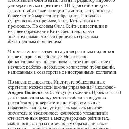
Как отметил
Фил Бейти
, главный редактор мирового
университетского рейтинга THE, российские вузы
держат стабильные позиции: заметно, что у них стал
более четкий маркетинг и брендинг. Но такого
существенного прорыва, как у Китая, пока не
произошло. По словам Фила Бейти, инвестиции в
высшее образование Китая были настолько
значительными, что это привело к серьезным
качественным изменениям.
Что мешает отечественным университетам подняться
выше в строчках рейтинга? Недостаток
финансирования, не слишком частое цитирование в
научных работах, небольшое количество публикаций,
написанных в соавторстве с иностранными коллегами.
По мнению директора Института общественных
стратегий Московской школы управления «Сколково»
Андрея Волкова
, за 6 лет существования Проекта 5–100
для повышения конкурентоспособности ведущих
российских университетов на мировом рынке
образовательных услуг сделать удалось многое:
значительно увеличилось количество упоминаний
отечественных вузов в международных рейтингах,
амбициозная задача по экспорту образования тоже
решается — иностранных студентов в наших вузах