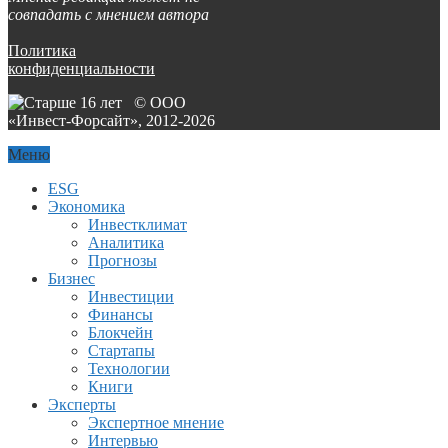
совпадать с мнением автора
Политика
конфиденциальности
© ООО
«Инвест-Форсайт», 2012-
2026
Меню
ESG
Экономика
Инвестклимат
Аналитика
Прогнозы
Бизнес
Инвестиции
Финансы
Блокчейн
Стартапы
Технологии
Книги
Эксперты
Экспертное мнение
Интервью