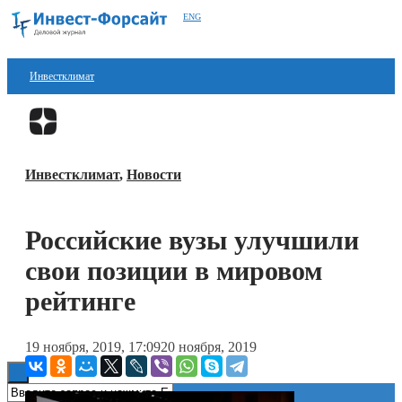
ENG
Инвестклимат
Финансы
Перейти в
Дзен
Инвестиции
Инвестклимат
,
Новости
Блокчейн
Стартапы
Российские вузы улучшили
Технологии
свои позиции в мировом
ESG
рейтинге
Книги
19 ноября, 2019, 17:09
20 ноября, 2019