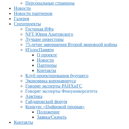
Персональные страницы
Новости
Новости партнеров
Галерея
Спецпроекты
Гостиная ИФа
NFT Юрия Аратовского
Лучшие инвесторы
75-летие завершения Второй мировоой войны
#ГолосПамяти
О проекте
Новости
Партнеры
Контакты
Клуб проектирования будущего
Экономика коронавируса
Говорят эксперты РАНХиГС
Говорят эксперты Финуниверситета
Арктика
Гайдаровский форум
Конкурс «Цифровой прорыв»
Положение
Заявка/Скачать
Контакты