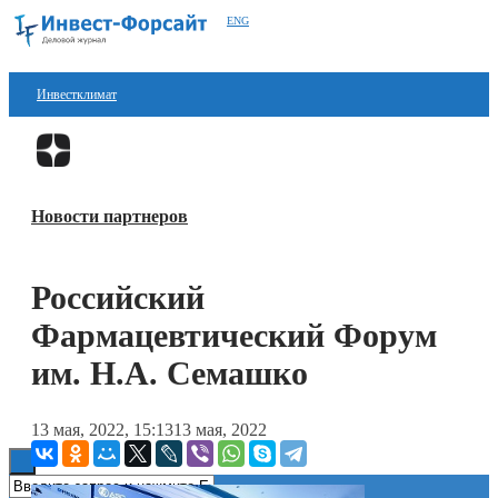
ENG
Инвестклимат
Финансы
Перейти в
Дзен
Инвестиции
Новости партнеров
Блокчейн
Стартапы
Российский
Технологии
Фармацевтический Форум
ESG
им. Н.А. Семашко
Книги
13 мая, 2022, 15:13
13 мая, 2022