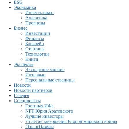
ESG
Экономика
Инвестклимат
Аналитика
Прогнозы
Бизнес
Инвестиции
Финансы
Блокчейн
Стартапы
Технологии
Книги
Эксперты
Экспертное мнение
Интервью
Персональные страницы
Новости
Новости партнеров
Галерея
Спецпроекты
Гостиная ИФа
NFT Юрия Аратовского
Лучшие инвесторы
75-летие завершения Второй мировоой войны
#ГолосПамяти