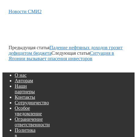
Новости СМИ2
Предыдущая статья
Падение нефтяных доходов грозит
дефицитом бюджета
Следующая статья
Ситуация в
Японии вызывает опасения инвесторов
О нас
Авторам
Наши
партнеры
Контакты
Сотрудничество
Особое
уведомление
Ограничение
ответственности
Политика
в