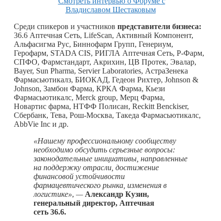
Смотреть интервью о Форуме с
Владиславом Шестаковым
Среди спикеров и участников
представители бизнеса:
36.6 Аптечная Сеть, LifeScan, Активный Компонент,
Альфасигма Рус, Биннофарм Групп, Генериум,
Герофарм, STADA CIS, РИГЛА Аптечная Сеть, Р-Фарм,
СПФО, Фармстандарт, Акрихин, ЦВ Протек, Эвалар,
Bayer, Sun Pharma, Servier Laboratories, АстраЗенека
Фармасьютикалз, БИОКАД, Гедеон Рихтер, Johnson &
Johnson, Замбон Фарма, КРКА Фарма, Кьези
Фармасьютикалс, Merck group, Мерц Фарма,
Новартис фарма, НТФФ Полисан, Reckitt Benckiser,
Сбербанк, Тева, Рош-Москва, Такеда Фармасьютикалс,
AbbVie Inc и др.
«Нашему профессиональному сообществу
необходимо обсудить серьезные вопросы:
законодательные инициативы, направленные
на поддержку отрасли, достижение
финансовой устойчивости
фармацевтического рынка, изменения в
логистике»
,
—
Александр
Кузин,
генеральный директор, Аптечная
сеть 36.6.