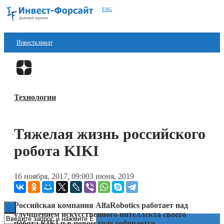
ENG
Инвестклимат
Финансы
Перейти в
Дзен
Инвестиции
Технологии
Блокчейн
Стартапы
Тяжелая жизнь российского
Технологии
робота KIKI
ESG
16 ноября, 2017, 09:00
3 июня, 2019
Книги
Российская компания AlfaRobotics работает над
улучшением искусственного интеллекта своего
робота
KIKI
и в новом году собирается