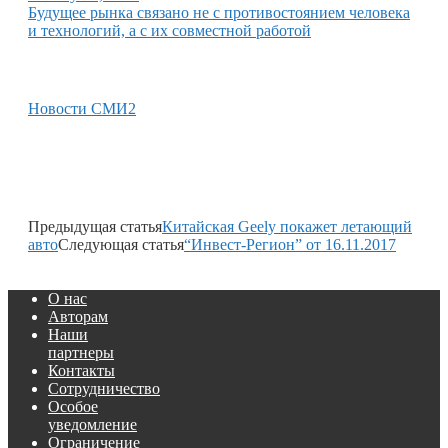
Будущее рынка связано не с противостоянием человека
и технологий, а с их совместной работой
Новости СМИ2
Предыдущая статья
Китайская Geely покажет летающий
авто
Следующая статья
“Инвест-Регион” от 16.11.2017
О нас
Авторам
Наши
партнеры
Контакты
Сотрудничество
Особое
уведомление
Ограничение