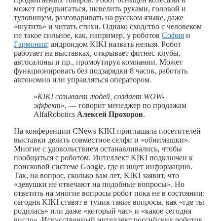
может передвигаться, шевелить руками, головой и
туловищем, разговаривать на русском языке, даже
«шутить» и читать стихи. Однако сходство с человеком
не такое сильное, как, например, у роботов
София
и
Гармония
; андроидом KIKI назвать нельзя. Робот
работает на выставках, открывает фитнес-клубы,
автосалоны и пр., промоутируя компании. Может
функционировать без подзарядки 8 часов, работать
автономно или управляться оператором.
«
KIKI
созывает людей, создает
WOW
-
эффект
», — говорит менеджер по продажам
AlfaRobotics
Алексей Прохоров
.
На конференции CNews KIKI приглашала посетителей
выставки делать совместное селфи и «обнимашки».
Многие с удовольствием останавливались, чтобы
пообщаться с роботом. Интеллект KIKI подключен к
поисковой системе Google, где и ищет информацию.
Так, на вопрос, сколько вам лет, KIKI заявит, что
«девушки не отвечают на подобные вопросы». Но
ответить на многие вопросы робот пока не в состоянии:
сегодня KIKI ставят в тупик такие вопросы, как «где ты
родилась» или даже «который час» и «какое сегодня
число». Искусственный интеллект российских роботов