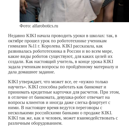
Фото: alfarobotics.ru
Недавно KIKI начала проводить уроки в школах: так, в
октябре прошел урок по робототехнике ученикам
гимназии №
11 г.
Королева. KIKI рассказала, как
развивалась робототехника в России и во всем мире,
какие виды роботов существуют, для каких целей их
создали. Как настоящий учитель, в конце урока KIKI
задала ученикам вопросы по пройдённому материалу и
дала домашнее задание.
KIKI утверждает, что может все, ее «нужно только
научить». KIKI способна работать как банкомат и
принимать кредитные карточки для расчетов. При этом,
в отличие от банкомата, девушка-робот отвечает на
вопросы клиентов и иногда даже слегка флиртует с
ними. В настоящее время ведутся переговоры с
несколькими российскими банками о продаже KIKI.
KIKI так же, как и человек, может взаимодействовать с
различным оборудованием.