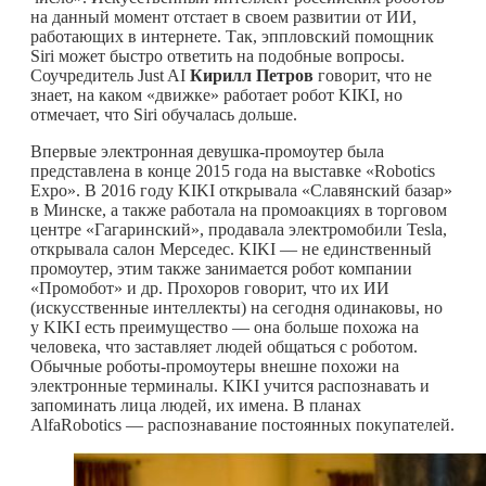
на данный момент отстает в своем развитии от ИИ,
работающих в интернете. Так, эппловский помощник
Siri может быстро ответить на подобные вопросы.
Соучредитель Just AI
Кирилл Петров
говорит, что не
знает, на каком «движке» работает робот KIKI, но
отмечает, что Siri обучалась дольше.
Впервые электронная девушка-промоутер была
представлена в конце 2015 года на выставке «Robotics
Expo». В 2016 году KIKI открывала «Славянский базар»
в Минске, а также работала на промоакциях в торговом
центре «Гагаринский», продавала электромобили Tesla,
открывала салон Мерседес. KIKI — не единственный
промоутер, этим также занимается робот компании
«Промобот» и др. Прохоров говорит, что их ИИ
(искусственные интеллекты) на сегодня одинаковы, но
у KIKI есть преимущество — она больше похожа на
человека, что заставляет людей общаться с роботом.
Обычные роботы-промоутеры внешне похожи на
электронные терминалы. KIKI учится распознавать и
запоминать лица людей, их имена. В планах
AlfaRobotics — распознавание постоянных покупателей.