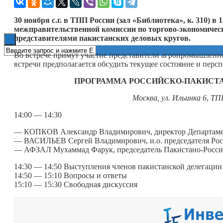
Книги
30 ноября с.г. в ТПП России (зал «Библиотека», к. 310) в
межправительственной комиссии по торгово-экономическо
представителями пакистанских деловых кругов.
Во встрече примут участие представители агропромышленно
встречи предполагается обсудить текущее состояние и перс
ПРОГРАММА РОССИЙСКО-ПАКИСТАН
Москва, ул. Ильинка 6
,
ТПП
14:00 — 14:30
— КОПКОВ Александр Владимирович, директор Департамен
— ВАСИЛЬЕВ Сергей Владимирович, и.о. председателя Росс
— АФЗАЛ Мухаммад Фарук, председатель Пакистано-Россий
14:30 — 14:50 Выступления членов пакистанской делегации
14:50 — 15:10 Вопросы и ответы
15:10 — 15:30 Свободная дискуссия