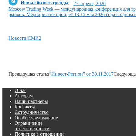
Новые бизнес-тренды
27 апреля, 2026
Moscow Trading Week — международная конференция для тр
рынков. Мероприятие пройдет 13-15 мая 2026 года в одном
Новости СМИ2
Предыдущая статья
“Инвест-Регион” от 30.11.2017
Следующая
О нас
Авторам
Наши партнеры
Контакты
Сотрудничество
Особое уведомление
Ограничение
ответственности
Политика в отношении