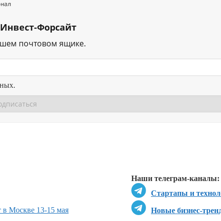
 Инвест-Форсайт
ашем почтовом ящике.
нных.
Перейти в
Перейти в
Д
Наши телеграм-каналы:
Стартапы и технол
 в Москве 13-15 мая
Новые бизнес-трен