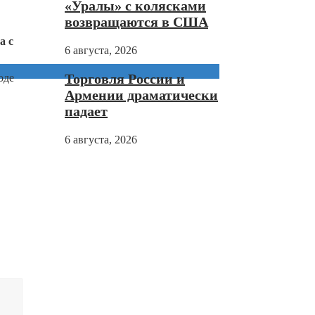
«Уралы» с колясками
возвращаются в США
а с
6 августа, 2026
Торговля России и
оде
Армении драматически
падает
6 августа, 2026