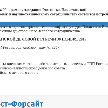
 14.00 в рамках заседания Российско-Пакистанской
му и научно-техническому сотрудничеству состоится встреч
го сектора, электроэнергетики, инфраструктуры Пакистана. В х
пективы двустороннего делового сотрудничества.
СКОЙ ДЕЛОВОЙ ВСТРЕЧИ 30 НОЯБРЯ 2017
 России, зал «Библиотека» (к. 324)
та внешних связей и работы с деловыми советами ТПП России
ийско-Пакистанского делового совета
ского делового совета