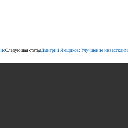
зис
Следующая статья
Дмитрий Ямщиков: Улучшение инвестклима