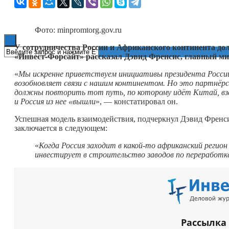
Книги
Фото: minpromtorg.gov.ru
У сотрудничества России и Африканского континента дол
«Инвест-Форсайт» рассказал Дэвид Френсис, главный ми
«
Мы искренне приветствуем инициативы президента Росс
возобновляет связи с нашим континентом. Но это партнёр
должны повторить тот путь, по которому идёт Китай, вз
и Россия из нее «вышли
», — констатировал он.
Успешная модель взаимодействия, подчеркнул Дэвид Френс
заключается в следующем:
«
Когда Россия заходит в
какой-то
африканский регион 
инвестирует в строительство заводов по переработке
Рассылка