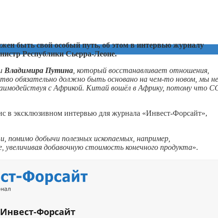
жен быть свой особый путь, об этом в интервью журналу
нистр Республики Сьерра-Леоне.
ии
Владимира Путина
, который восстанавливает отношения,
ство обязательно должно быть основано на
чем-то
новом, мы н
аимодействуя с Африкой. Китай вошёл в Африку, потому что 
ис в эксклюзивном интервью для журнала «Инвест-Форсайт»,
и, помимо добычи полезных ископаемых, например,
, увеличивая добавочную стоимость конечного продукта
».
 Инвест-Форсайт