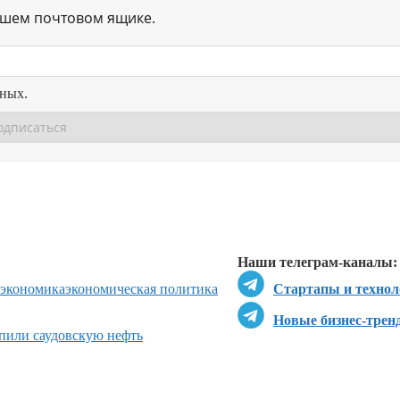
ашем почтовом ящике.
нных.
Перейти в
Перейти в
Д
Наши телеграм-каналы:
 экономика
экономическая политика
Стартапы и технол
Новые бизнес-трен
пили саудовскую нефть