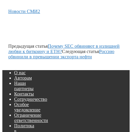
Новости СМИ2
Предыдущая статья
Почему SEC обвиняют в излишней
любви к биткоину и ETH?
Следующая статья
Россию
обвинили в превышении экспорта нефти
О нас
Авторам
Наши
партнеры
Контакты
Сотрудничество
Особое
уведомление
Ограничение
ответственности
Политика
в