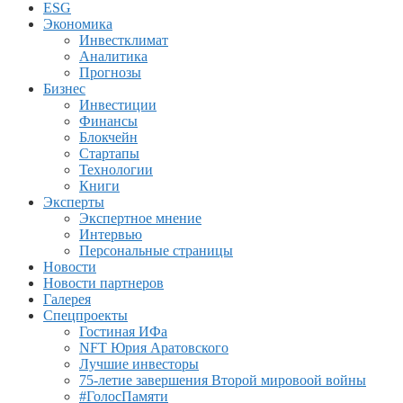
ESG
Экономика
Инвестклимат
Аналитика
Прогнозы
Бизнес
Инвестиции
Финансы
Блокчейн
Стартапы
Технологии
Книги
Эксперты
Экспертное мнение
Интервью
Персональные страницы
Новости
Новости партнеров
Галерея
Спецпроекты
Гостиная ИФа
NFT Юрия Аратовского
Лучшие инвесторы
75-летие завершения Второй мировоой войны
#ГолосПамяти