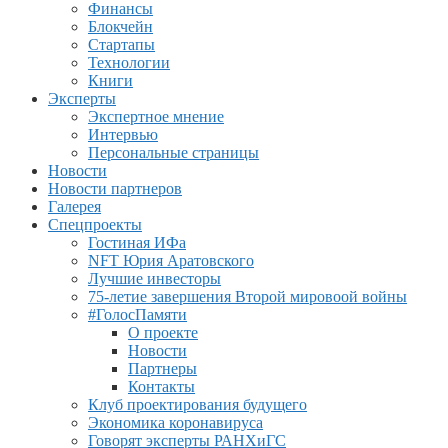
Финансы
Блокчейн
Стартапы
Технологии
Книги
Эксперты
Экспертное мнение
Интервью
Персональные страницы
Новости
Новости партнеров
Галерея
Спецпроекты
Гостиная ИФа
NFT Юрия Аратовского
Лучшие инвесторы
75-летие завершения Второй мировоой войны
#ГолосПамяти
О проекте
Новости
Партнеры
Контакты
Клуб проектирования будущего
Экономика коронавируса
Говорят эксперты РАНХиГС