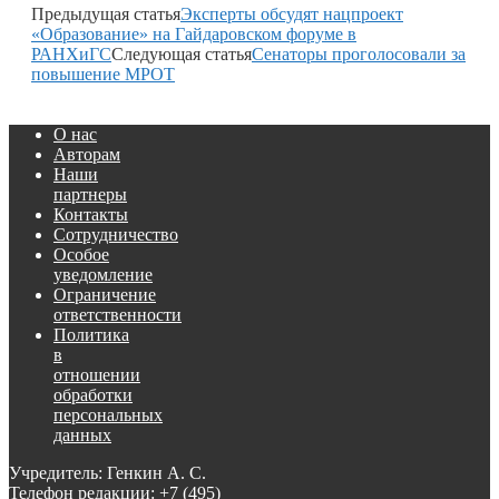
Предыдущая статья
Эксперты обсудят нацпроект
«Образование» на Гайдаровском форуме в
РАНХиГС
Следующая статья
Сенаторы проголосовали за
повышение МРОТ
О нас
Авторам
Наши
партнеры
Контакты
Сотрудничество
Особое
уведомление
Ограничение
ответственности
Политика
в
отношении
обработки
персональных
данных
Учредитель: Генкин А. С.
Телефон редакции:
+7 (495)