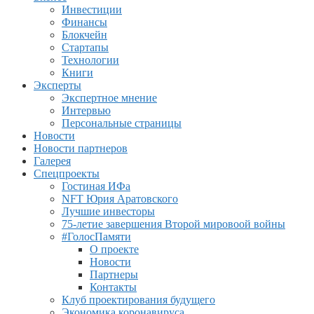
Инвестиции
Финансы
Блокчейн
Стартапы
Технологии
Книги
Эксперты
Экспертное мнение
Интервью
Персональные страницы
Новости
Новости партнеров
Галерея
Спецпроекты
Гостиная ИФа
NFT Юрия Аратовского
Лучшие инвесторы
75-летие завершения Второй мировоой войны
#ГолосПамяти
О проекте
Новости
Партнеры
Контакты
Клуб проектирования будущего
Экономика коронавируса