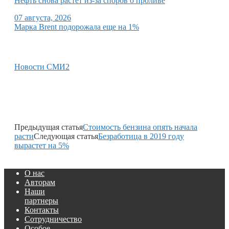
Нефть снова растет из-за споров о проливе
07 августа, 2026
Марка Brent подорожала еще на 1%
Новости СМИ2
Предыдущая статья
Стоимость бензина опять начала
расти
Следующая статья
Безработица в 2019 году
вырастет на 5%
О нас
Авторам
Наши
партнеры
Контакты
Сотрудничество
Особое