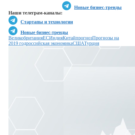
Новые бизнес-тренды
Наши телеграм-каналы:
Стартапы и технологии
Новые бизнес-тренды
Великобритания
ЕС
Индия
Китай
прогноз
Прогнозы на
2019 год
российская экономика
США
Турция