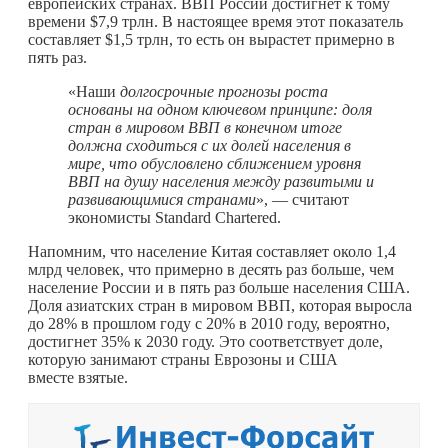
европейских странах. ВВП России достигнет к тому
времени $7,9 трлн. В настоящее время этот показатель
составляет $1,5 трлн, то есть он вырастет примерно в
пять раз.
«Наши
долгосрочные прогнозы роста
основаны на одном ключевом принципе: доля
стран в мировом ВВП в конечном итоге
должна сходиться с их долей населения в
мире, что обусловлено сближением уровня
ВВП на душу населения между развитыми и
развивающимися странами
», — считают
экономисты Standard Chartered.
Напомним, что население Китая составляет около 1,4
млрд человек, что примерно в десять раз больше, чем
население России и в пять раз больше населения США.
Доля азиатских стран в мировом ВВП, которая выросла
до 28% в прошлом году с 20% в 2010 году, вероятно,
достигнет 35% к 2030 году. Это соответствует доле,
которую занимают страны Еврозоны и США
вместе взятые.