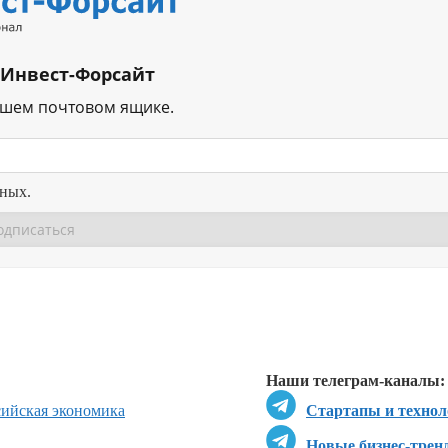
 Инвест-Форсайт
ашем почтовом ящике.
нных.
Перейти в
Перейти в
Д
Наши телеграм-каналы:
сийская экономика
Стартапы и технол
Новые бизнес-трен