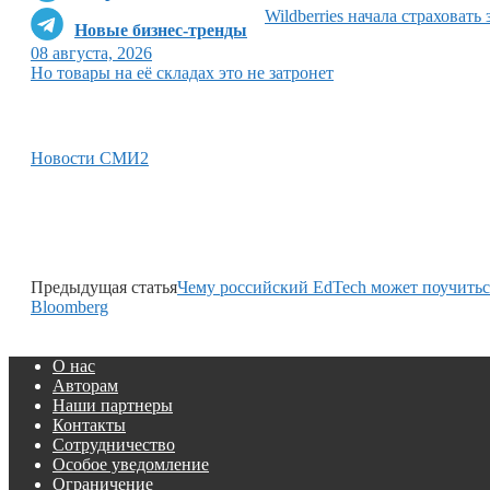
Wildberries начала страховать
Новые бизнес-тренды
08 августа, 2026
Но товары на её складах это не затронет
Новости СМИ2
Предыдущая статья
Чему российский EdTech может поучитьс
Bloomberg
О нас
Авторам
Наши партнеры
Контакты
Сотрудничество
Особое уведомление
Ограничение