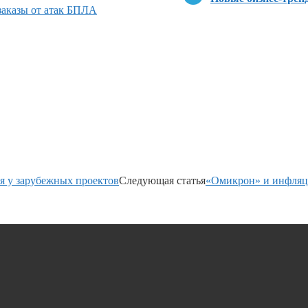
 заказы от атак БПЛА
я у зарубежных проектов
Следующая статья
«Омикрон» и инфляц