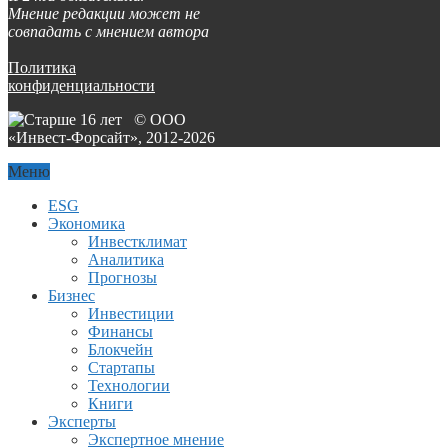
Мнение редакции может не
совпадать с мнением автора
Политика
конфиденциальности
© ООО
«Инвест-Форсайт», 2012-
2026
Меню
ESG
Экономика
Инвестклимат
Аналитика
Прогнозы
Бизнес
Инвестиции
Финансы
Блокчейн
Стартапы
Технологии
Книги
Эксперты
Экспертное мнение