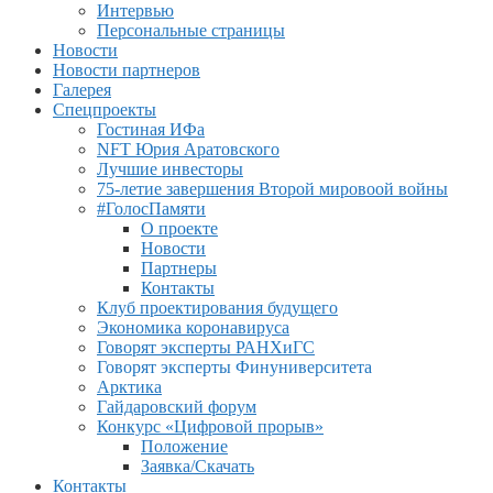
Интервью
Персональные страницы
Новости
Новости партнеров
Галерея
Спецпроекты
Гостиная ИФа
NFT Юрия Аратовского
Лучшие инвесторы
75-летие завершения Второй мировоой войны
#ГолосПамяти
О проекте
Новости
Партнеры
Контакты
Клуб проектирования будущего
Экономика коронавируса
Говорят эксперты РАНХиГС
Говорят эксперты Финуниверситета
Арктика
Гайдаровский форум
Конкурс «Цифровой прорыв»
Положение
Заявка/Скачать
Контакты