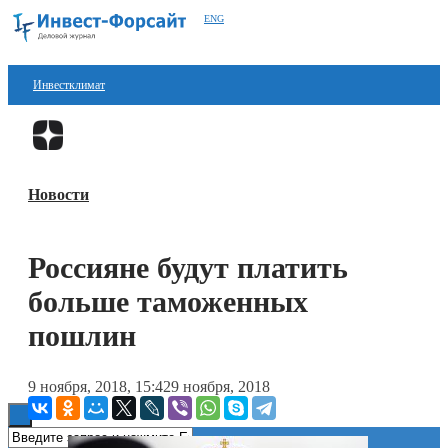
ENG
Инвестклимат
Финансы
Перейти в
Дзен
Инвестиции
Новости
Блокчейн
Стартапы
Россияне будут платить
Технологии
больше таможенных
ESG
пошлин
Книги
9 ноября, 2018, 15:42
9 ноября, 2018