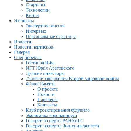
Стартапы
Технологии
Книги
Эксперты
Экспертное мнение
Интервью
Персональные страницы
Новости
Новости партнеров
Галерея
Спецпроекты
Гостиная ИФа
NFT Юрия Аратовского
Лучшие инвесторы
75-летие завершения Второй мировоой войны
#ГолосПамяти
О проекте
Новости
Партнеры
Контакты
Клуб проектирования будущего
Экономика коронавируса
Говорят эксперты РАНХиГС
Говорят эксперты Финуниверситета