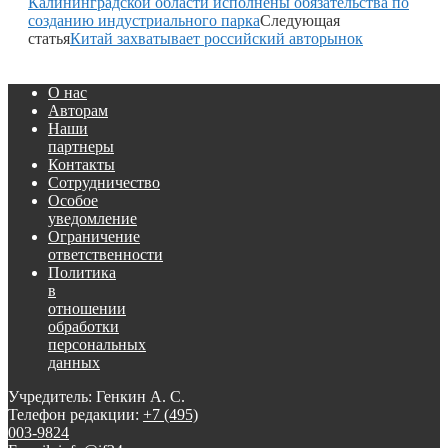
Калининградской области исполнены обязательства по
созданию индустриального парка
Следующая
статья
Китай захватывает российский авторынок
О нас
Авторам
Наши
партнеры
Контакты
Сотрудничество
Особое
уведомление
Ограничение
ответственности
Политика
в
отношении
обработки
персональных
данных
Учредитель: Генкин А. С.
Телефон редакции:
+7 (495)
003-9824