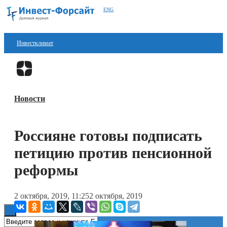
ENG
Инвестклимат
Финансы
Перейти в
Дзен
Инвестиции
Новости
Блокчейн
Стартапы
Россияне готовы подписать
Технологии
петицию против пенсионной
ESG
реформы
Книги
2 октября, 2019, 11:25
2 октября, 2019