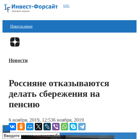
ENG
Инвестклимат
Финансы
Перейти в
Дзен
Инвестиции
Новости
Блокчейн
Стартапы
Россияне отказываются
Технологии
делать сбережения на
ESG
пенсию
Книги
6 ноября, 2019, 12:53
6 ноября, 2019