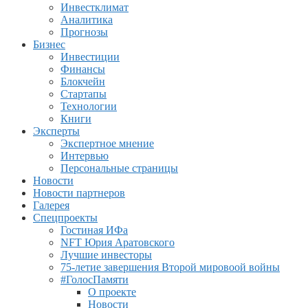
Инвестклимат
Аналитика
Прогнозы
Бизнес
Инвестиции
Финансы
Блокчейн
Стартапы
Технологии
Книги
Эксперты
Экспертное мнение
Интервью
Персональные страницы
Новости
Новости партнеров
Галерея
Спецпроекты
Гостиная ИФа
NFT Юрия Аратовского
Лучшие инвесторы
75-летие завершения Второй мировоой войны
#ГолосПамяти
О проекте
Новости