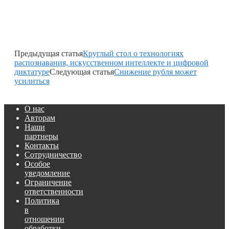
Предыдущая статья
Круглый стол о технологиях
распознавания, искусственном интеллекте и цифровой
диктатуре
Следующая статья
Снижение рубля может
усилиться
О нас
Авторам
Наши
партнеры
Контакты
Сотрудничество
Особое
уведомление
Ограничение
ответственности
Политика
в
отношении
обработки