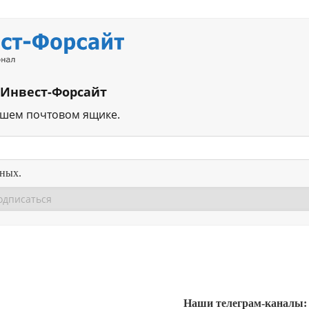
 Инвест-Форсайт
ашем почтовом ящике.
нных.
Перейти в
Перейти в
Д
Наши телеграм-каналы: