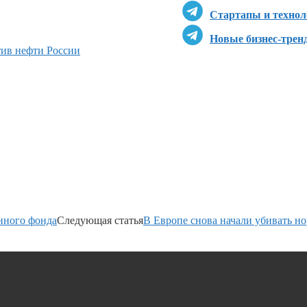
Стартапы и технол
Новые бизнес-трен
ив нефти России
нного фонда
Следующая статья
В Европе снова начали убивать н