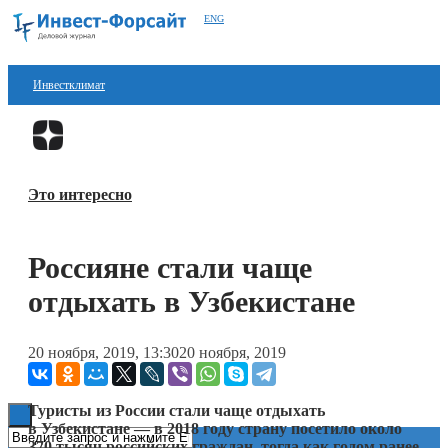
ENG
Инвестклимат
Финансы
Перейти в
Дзен
Инвестиции
Это интересно
Блокчейн
Стартапы
Россияне стали чаще
Технологии
отдыхать в Узбекистане
ESG
20 ноября, 2019, 13:30
20 ноября, 2019
Книги
Туристы из России стали чаще отдыхать
в Узбекистане — в 2018 году страну посетило около
370 тысяч российских граждан, тогда как годом ранее