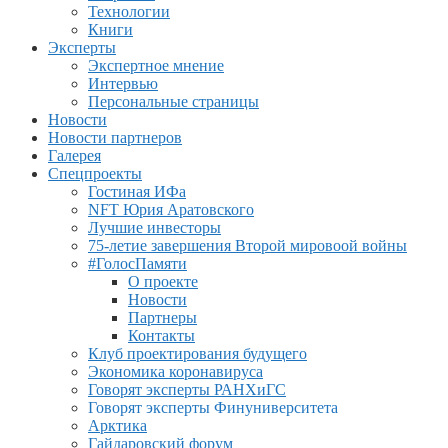
Технологии
Книги
Эксперты
Экспертное мнение
Интервью
Персональные страницы
Новости
Новости партнеров
Галерея
Спецпроекты
Гостиная ИФа
NFT Юрия Аратовского
Лучшие инвесторы
75-летие завершения Второй мировоой войны
#ГолосПамяти
О проекте
Новости
Партнеры
Контакты
Клуб проектирования будущего
Экономика коронавируса
Говорят эксперты РАНХиГС
Говорят эксперты Финуниверситета
Арктика
Гайдаровский форум