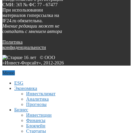
СМИ: ЭЛ № ФС 77 - 67477
При использовании
материалов гиперссылка на
IF24.ru обязательна.
Мнение редакции может не
совпадать с мнением автора
Политика
конфиденциальности
© ООО
«Инвест-Форсайт», 2012-
2026
Меню
ESG
Экономика
Инвестклимат
Аналитика
Прогнозы
Бизнес
Инвестиции
Финансы
Блокчейн
Стартапы