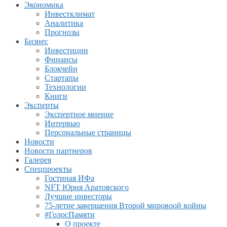
Экономика
Инвестклимат
Аналитика
Прогнозы
Бизнес
Инвестиции
Финансы
Блокчейн
Стартапы
Технологии
Книги
Эксперты
Экспертное мнение
Интервью
Персональные страницы
Новости
Новости партнеров
Галерея
Спецпроекты
Гостиная ИФа
NFT Юрия Аратовского
Лучшие инвесторы
75-летие завершения Второй мировоой войны
#ГолосПамяти
О проекте