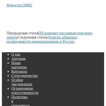
Новости СМИ2
Предыдущая статья
ЦБ поможет россиянам покупать
золото
Следующая статья
Делягин объяснил
необходимость национализации в России
О нас
Авторам
Наши
партнеры
Контакты
Сотрудничество
Особое
уведомление
Ограничение
ответственности
Политика
в
отношении