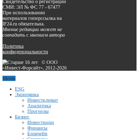
Свидетельство о регистрации
СМИ: ЭЛ № ФС 77 - 67477
При использовании
материалов гиперссылка на
IF24.ru обязательна.
Мнение редакции может не
совпадать с мнением автора
Политика
конфиденциальности
© ООО
«Инвест-Форсайт», 2012-
2026
Меню
ESG
Экономика
Инвестклимат
Аналитика
Прогнозы
Бизнес
Инвестиции
Финансы
Блокчейн