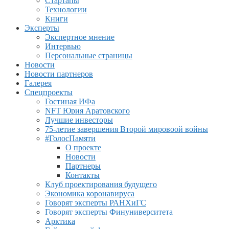
Стартапы
Технологии
Книги
Эксперты
Экспертное мнение
Интервью
Персональные страницы
Новости
Новости партнеров
Галерея
Спецпроекты
Гостиная ИФа
NFT Юрия Аратовского
Лучшие инвесторы
75-летие завершения Второй мировоой войны
#ГолосПамяти
О проекте
Новости
Партнеры
Контакты
Клуб проектирования будущего
Экономика коронавируса
Говорят эксперты РАНХиГС
Говорят эксперты Финуниверситета
Арктика