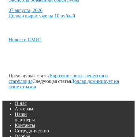
07 августа, 2026
Доллар вырос уже на 10 рублей
Новости СМИ2
Предыдущая статья
Еврозоне грозит рецессия и
стагфляция
Следующая статья
Доллар доминирует на
фоне страхов
О нас
Авторам
Наши
партнеры
Контакты
Сотрудничество
Особое