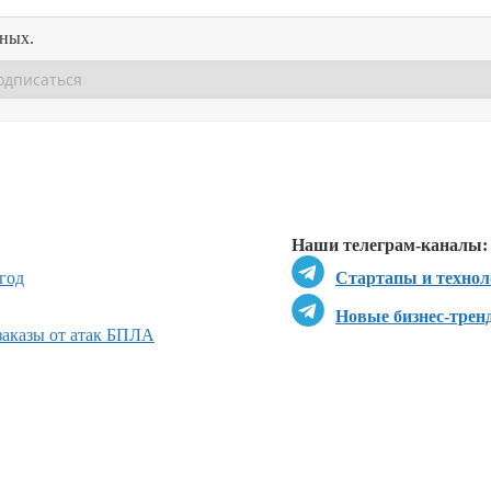
нных.
Перейти в
Перейти в
Д
Наши телеграм-каналы:
год
Стартапы и технол
Новые бизнес-трен
 заказы от атак БПЛА