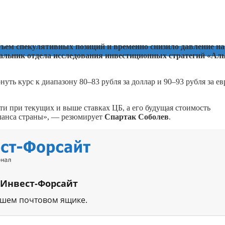
ъем спекулятивных позиций и временно снизило давление на
альник отдела исследования инвестиционных стратегий «Ал
ть курс к диапазону 80–83 рубля за доллар и 90–93 рубля за ев
ти при текущих и выше ставках ЦБ, а его будущая стоимость
аланса страны», — резюмирует
Спартак Соболев
.
 Инвест-Форсайт
ашем почтовом ящике.