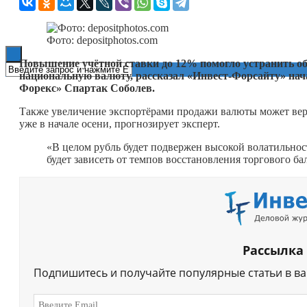
Книги
Фото: depositphotos.com
Повышение учётной ставки до 12% помогло устранить об
национальную валюту, рассказал «Инвест-Форсайту» нач
Форекс» Спартак Соболев.
Также увеличение экспортёрами продажи валюты может верну
уже в начале осени, прогнозирует эксперт.
«В целом рубль будет подвержен высокой волатильнос
будет зависеть от темпов восстановления торгового б
Рассылка
Подпишитесь и получайте популярные статьи в в