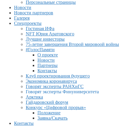
Персональные страницы
Новости
Новости партнеров
Галерея
Спецпроекты
Гостиная ИФа
NFT Юрия Аратовского
Лучшие инвесторы
75-летие завершения Второй мировоой войны
#ГолосПамяти
О проекте
Новости
Партнеры
Контакты
Клуб проектирования будущего
Экономика коронавируса
Говорят эксперты РАНХиГС
Говорят эксперты Финуниверситета
Арктика
Гайдаровский форум
Конкурс «Цифровой прорыв»
Положение
Заявка/Скачать
Контакты