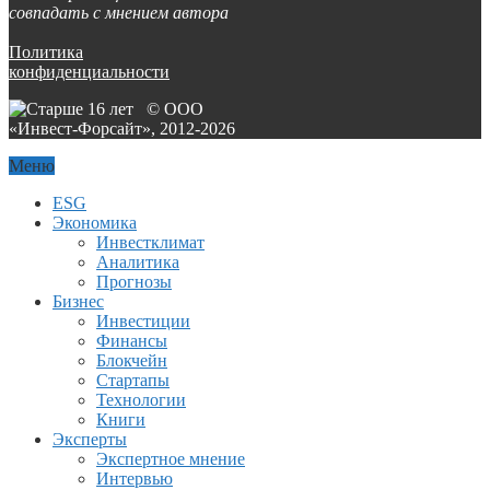
совпадать с мнением автора
Политика
конфиденциальности
© ООО
«Инвест-Форсайт», 2012-
2026
Меню
ESG
Экономика
Инвестклимат
Аналитика
Прогнозы
Бизнес
Инвестиции
Финансы
Блокчейн
Стартапы
Технологии
Книги
Эксперты
Экспертное мнение
Интервью