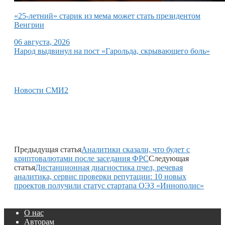
«25-летний» старик из мема может стать президентом
Венгрии
06 августа, 2026
Народ выдвинул на пост «Гарольда, скрывающего боль»
Новости СМИ2
Предыдущая статья
Аналитики сказали, что будет с
криптовалютами после заседания ФРС
Следующая
статья
Дистанционная диагностика пчел, речевая
аналитика, сервис проверки репутации: 10 новых
проектов получили статус стартапа ОЭЗ «Иннополис»
О нас
Авторам