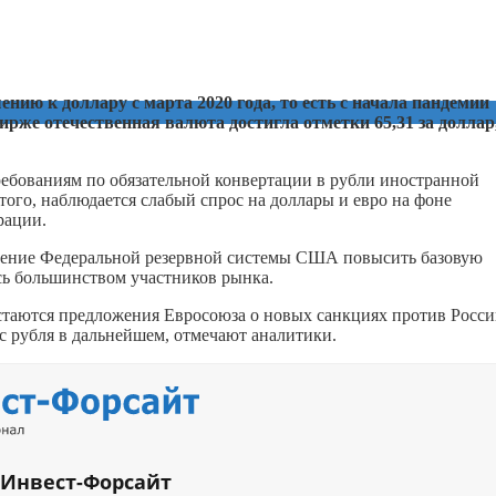
нию к доллару с марта 2020 года, то есть с начала пандемии
ирже отечественная валюта достигла отметки 65,31 за доллар
требованиям по обязательной конвертации в рубли иностранной
ого, наблюдается слабый спрос на доллары и евро на фоне
рации.
ешение Федеральной резервной системы США повысить базовую
сь большинством участников рынка.
остаются предложения Евросоюза о новых санкциях против Росси
с рубля в дальнейшем, отмечают аналитики.
 Инвест-Форсайт