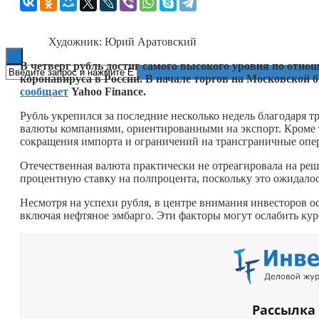
Книги
Художник: Юрий Аратовский
В четверг рубль достиг самого высокого уровня по отноше
коронавируса в России. В начале торгов на Московской б
сообщает
Yahoo Finance.
Рубль укрепился за последние несколько недель благодаря 
валюты компаниями, ориентированными на экспорт. Кроме т
сокращения импорта и ограничений на трансграничные опе
Отечественная валюта практически не отреагировала на р
процентную ставку на полпроцента, поскольку это ожидало
Несмотря на успехи рубля, в центре внимания инвесторов 
включая нефтяное эмбарго. Эти факторы могут ослабить кур
Рассылка