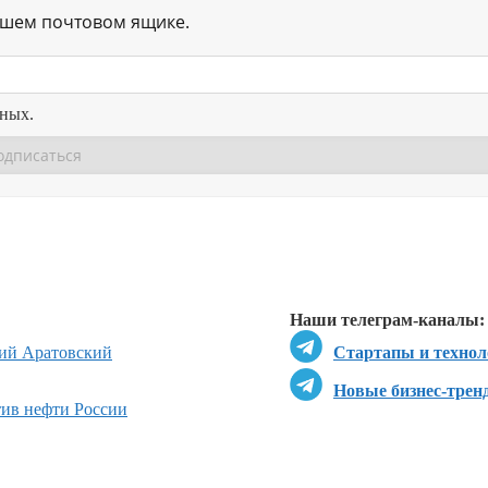
ашем почтовом ящике.
нных.
Перейти в
Перейти в
Д
Наши телеграм-каналы:
ий Аратовский
Стартапы и технол
Новые бизнес-трен
ив нефти России