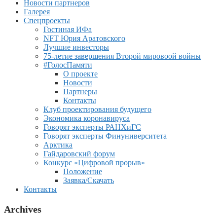
Новости партнеров
Галерея
Спецпроекты
Гостиная ИФа
NFT Юрия Аратовского
Лучшие инвесторы
75-летие завершения Второй мировоой войны
#ГолосПамяти
О проекте
Новости
Партнеры
Контакты
Клуб проектирования будущего
Экономика коронавируса
Говорят эксперты РАНХиГС
Говорят эксперты Финуниверситета
Арктика
Гайдаровский форум
Конкурс «Цифровой прорыв»
Положение
Заявка/Скачать
Контакты
Archives