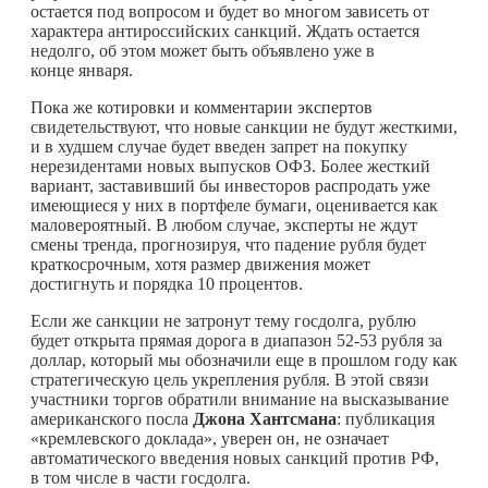
остается под вопросом и будет во многом зависеть от
характера антироссийских санкций. Ждать остается
недолго, об этом может быть объявлено уже в
конце января.
Пока же котировки и комментарии экспертов
свидетельствуют, что новые санкции не будут жесткими,
и в худшем случае будет введен запрет на покупку
нерезидентами новых выпусков ОФЗ. Более жесткий
вариант, заставивший бы инвесторов распродать уже
имеющиеся у них в портфеле бумаги, оценивается как
маловероятный. В любом случае, эксперты не ждут
смены тренда, прогнозируя, что падение рубля будет
краткосрочным, хотя размер движения может
достигнуть и порядка 10 процентов.
Если же санкции не затронут тему госдолга, рублю
будет открыта прямая дорога в диапазон 52-53 рубля за
доллар, который мы обозначили еще в прошлом году как
стратегическую цель укрепления рубля. В этой связи
участники торгов обратили внимание на высказывание
американского посла
Джона Хантсмана
: публикация
«кремлевского доклада», уверен он, не означает
автоматического введения новых санкций против РФ,
в том числе в части госдолга.