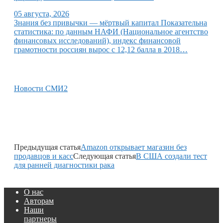
05 августа, 2026
Знания без привычки — мёртвый капитал Показательна
статистика: по данным НАФИ (Национальное агентство
финансовых исследований), индекс финансовой
грамотности россиян вырос с 12,12 балла в 2018…
Новости СМИ2
Предыдущая статья
Amazon открывает магазин без
продавцов и касс
Следующая статья
В США создали тест
для ранней диагностики рака
О нас
Авторам
Наши
партнеры