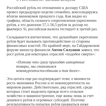
Российский рубль по отношению к доллару США
провел предыдущую неделю спокойно, консолидируясь
вблизи минимумов прошлого года. Как видно из
графика, область сильного сопротивления укреплению
рубля, а это диапазон 57,1-56,5 рубля за доллар по
фьючерсу Si, российская валюта тестирует в третий раз.
Складывается впечатление, что дальнейшее укрепление
рубля будет вызывать противодействие со стороны
финансовых властей. По крайней мере, на Гайдаровском
форуме министр финансов
Антон Силуанов
заявил, что
рост рубля для некоторых отраслей «подобен смерти»:
«
Потому что сразу приходят импортные
товары, мы становимся
неконкурентоспособными и так далее
».
Эта цитата еще раз подтверждает тезис о мнимости
роста экономики России и ее неконкурентности на
мировом рынке. Действительно, ряд отраслей, среди
которых стоит выделить прежде всего сельское
хозяйство и машиностроение, еще живы лишь за счет
дешевого рубля и огромных субсидий. Поэтому
результативность попытки рубля прорваться ниже