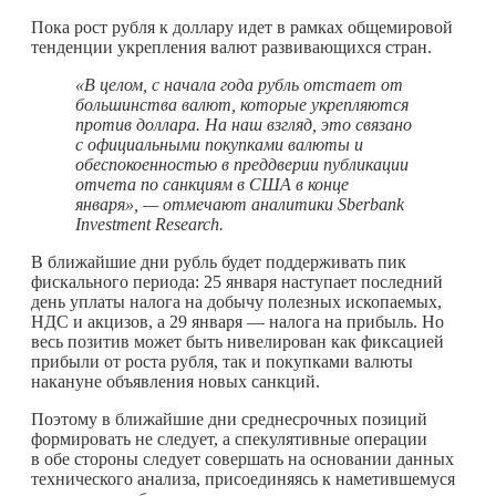
Пока рост рубля к доллару идет в рамках общемировой
тенденции укрепления валют развивающихся стран.
«В целом, с начала года рубль отстает от
большинства валют, которые укрепляются
против доллара. На наш взгляд, это связано
с официальными покупками валюты и
обеспокоенностью в преддверии публикации
отчета по санкциям в США в конце
января», — отмечают аналитики Sberbank
Investment Research.
В ближайшие дни рубль будет поддерживать пик
фискального периода: 25 января наступает последний
день уплаты налога на добычу полезных ископаемых,
НДС и акцизов, а 29 января — налога на прибыль. Но
весь позитив может быть нивелирован как фиксацией
прибыли от роста рубля, так и покупками валюты
накануне объявления новых санкций.
Поэтому в ближайшие дни среднесрочных позиций
формировать не следует, а спекулятивные операции
в обе стороны следует совершать на основании данных
технического анализа, присоединяясь к наметившемуся