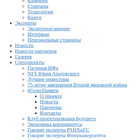
Блокчейн
Стартапы
Технологии
Книги
Эксперты
Экспертное мнение
Интервью
Персональные страницы
Новости
Новости партнеров
Галерея
Спецпроекты
Гостиная ИФа
NFT Юрия Аратовского
Лучшие инвесторы
75-летие завершения Второй мировоой войны
#ГолосПамяти
О проекте
Новости
Партнеры
Контакты
Клуб проектирования будущего
Экономика коронавируса
Говорят эксперты РАНХиГС
Говорят эксперты Финуниверситета