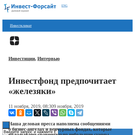
ENG
Инвестклимат
Финансы
Перейти в
Дзен
Инвестиции
Инвестиции
,
Интервью
Блокчейн
Стартапы
Инвестфонд предпочитает
Технологии
«железяки»
ESG
11 ноября, 2019, 08:30
9 ноября, 2019
Книги
Наша деловая пресса наполнена сообщениями
о бизнес-ангелах и венчурных фондах, которые
вкладывают сравнительно небольшие суммы