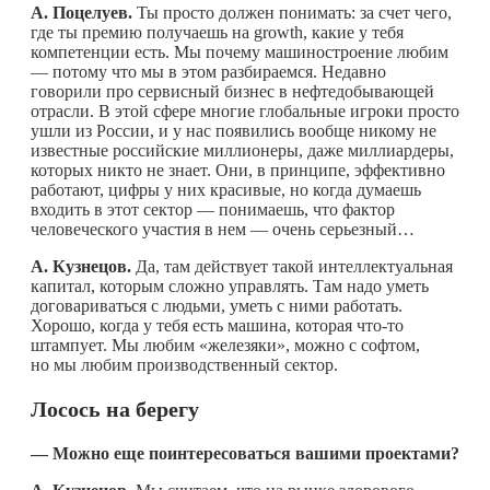
А. Поцелуев.
Ты просто должен понимать: за счет чего,
где ты премию получаешь на growth, какие у тебя
компетенции есть. Мы почему машиностроение любим
— потому что мы в этом разбираемся. Недавно
говорили про сервисный бизнес в нефтедобывающей
отрасли. В этой сфере многие глобальные игроки просто
ушли из России, и у нас появились вообще никому не
известные российские миллионеры, даже миллиардеры,
которых никто не знает. Они, в принципе, эффективно
работают, цифры у них красивые, но когда думаешь
входить в этот сектор — понимаешь, что фактор
человеческого участия в нем — очень серьезный…
А. Кузнецов.
Да, там действует такой интеллектуальная
капитал, которым сложно управлять. Там надо уметь
договариваться с людьми, уметь с ними работать.
Хорошо, когда у тебя есть машина, которая
что-то
штампует. Мы любим «железяки», можно с софтом,
но мы любим производственный сектор.
Лосось на берегу
— Можно еще поинтересоваться вашими проектами?