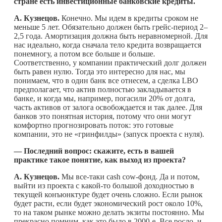
стране есть инвестиционные банковские кредиты.
А. Кузнецов.
Конечно. Мы идем в кредиты сроком не
меньше 5 лет. Обязательно должен быть грейс-период 2–
2,5 года. Амортизация должна быть неравномерной. Для
нас идеально, когда сначала тело кредита возвращается
понемногу, а потом все больше и больше.
Соответственно, у компании практический долг должен
быть равен нулю. Тогда это интересно для нас, мы
понимаем, что в один банк все отнесем, а сделка LBО
предполагает, что актив полностью закладывается в
банке, и когда мы, например, погасили 20% от долга,
часть активов от залога освобождается и так далее. Для
банков это понятная история, потому что они могут
комфортно прогнозировать поток: это готовые
компании, это не «гринфилды» (запуск проекта с нуля).
— Последний вопрос: скажите, есть в вашей
практике такое понятие, как выход из проекта?
А. Кузнецов.
Мы все-таки cash cow-фонд. Да и потом,
выйти из проекта с
какой-то
большой доходностью в
текущей конъюнктуре будет очень сложно. Если рынок
будет расти, если будет экономический рост около 10%,
то на таком рынке можно делать экзиты постоянно. Мы
прекрасно помним, как это было в 2000-е. Все росло, и,