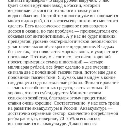
означать примерно 4,5 млрд рублей выручки. У нас
будет самый крупный завод в России, который
выращивает лосося по технологии замкнутого
водоснабжения. По этой технологии уже выращивается
много видов рыб, но с лососем еще никто не смог этого
сделать. Есть классическое садковое производство
лосося в океане, но там проблема — производители его
обкалывают антибиотиками. А у нас не будет никаких
препаратов; уровень бактериологической безопасности
у нас очень высокий, закрытое предприятие. В садках
бывает так, что появляется морская вошь, и умирает все
поголовье. Поэтому мы считаем, это очень хороший
проект, примерная сумма инвестиций — четыре
миллиарда рублей, все будет сделано в две очереди:
сначала две с половиной тысячи тонн, потом еще две с
половиной тысячи тонн. Я думаю, мы выйдем в конце
следующего года на земляные работы. Финансирование
— часть из собственных средств, часть заемных. И
хорошо, что это субсидируется Министерством
сельского хозяйства, благодаря этому процентные
ставки очень хорошие. Соответственно, у нас есть тренд
на развитие аквакультуры в России. Аквакультура —
достаточно серьезный сектор, количество потребляемой
рыбы растет, и, наверное, 70–75% всего лосося
выращивается в аквакультуре. Дикого лосося