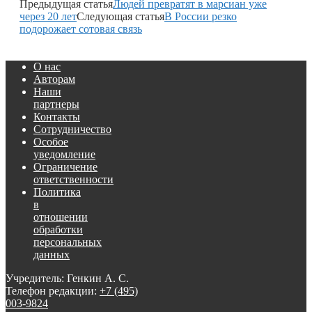
Предыдущая статья
Людей превратят в марсиан уже
через 20 лет
Следующая статья
В России резко
подорожает сотовая связь
О нас
Авторам
Наши
партнеры
Контакты
Сотрудничество
Особое
уведомление
Ограничение
ответственности
Политика
в
отношении
обработки
персональных
данных
Учредитель: Генкин А. С.
Телефон редакции:
+7 (495)
003-9824