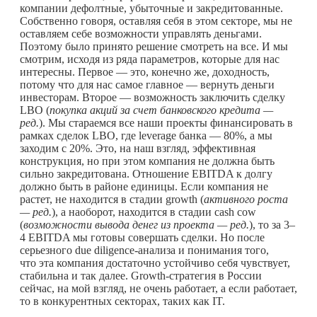
компании дефолтные, убыточные и закредитованные.
Собственно говоря, оставляя себя в этом секторе, мы не
оставляем себе возможности управлять деньгами.
Поэтому было принято решение смотреть на все. И мы
смотрим, исходя из ряда параметров, которые для нас
интересны. Первое — это, конечно же, доходность,
потому что для нас самое главное — вернуть деньги
инвесторам. Второе — возможность заключить сделку
LBO (
покупка акций за счет банковского кредита —
ред.
). Мы стараемся все наши проекты финансировать в
рамках сделок LBO, где leverage банка — 80%, а мы
заходим с 20%. Это, на наш взгляд, эффективная
конструкция, но при этом компания не должна быть
сильно закредитована. Отношение EBITDA к долгу
должно быть в районе единицы. Если компания не
растет, не находится в стадии growth (
активного роста
— ред.
), а наоборот, находится в стадии cash cow
(
возможности вывода денег из проекта — ред.
), то за 3–
4 EBITDA мы готовы совершать сделки. Но после
серьезного due diligence-анализа и понимания того,
что эта компания достаточно устойчиво себя чувствует,
стабильна и так далее. Growth-стратегия в России
сейчас, на мой взгляд, не очень работает, а если работает,
то в конкурентных секторах, таких как IT.