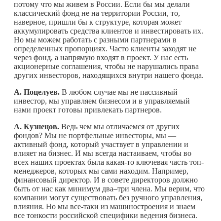
потому что мы живем в России. Если бы мы делали
классический фонд не на территории России, то,
наверное, пришли бы к структуре, которая может
аккумулировать средства клиентов и инвестировать их.
Но мы можем работать с разными партнерами в
определенных пропорциях. Часто клиенты заходят не
через фонд, а напрямую входят в проект. У нас есть
акционерные соглашения, чтобы не нарушались права
других инвесторов, находящихся внутри нашего фонда.
А. Поцелуев.
В любом случае мы не пассивный
инвестор, мы управляем бизнесом и в управляемый
нами проект готовы привлекать партнеров.
А. Кузнецов.
Ведь чем мы отличаемся от других
фондов? Мы не портфельные инвесторы, мы —
активный фонд, который участвует в управлении и
влияет на бизнес. И мы всегда настаиваем, чтобы во
всех наших проектах была
какая-то
ключевая часть топ-
менеджеров, которых мы сами находим. Например,
финансовый директор. И в совете директоров должно
быть от нас как минимум два–три члена. Мы верим, что
компании могут существовать без ручного управления,
влияния. Но мы все-таки из машиностроения и знаем
все тонкости российской специфики ведения бизнеса.