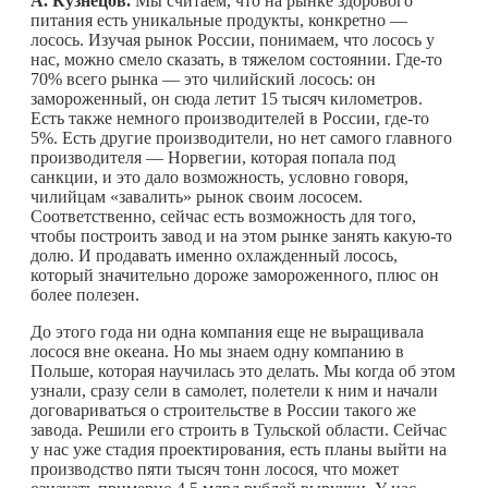
А. Кузнецов.
Мы считаем, что на рынке здорового
питания есть уникальные продукты, конкретно —
лосось. Изучая рынок России, понимаем, что лосось у
нас, можно смело сказать, в тяжелом состоянии.
Где-то
70% всего рынка — это чилийский лосось: он
замороженный, он сюда летит 15 тысяч километров.
Есть также немного производителей в России,
где-то
5%. Есть другие производители, но нет самого главного
производителя — Норвегии, которая попала под
санкции, и это дало возможность, условно говоря,
чилийцам «завалить» рынок своим лососем.
Соответственно, сейчас есть возможность для того,
чтобы построить завод и на этом рынке занять
какую-то
долю. И продавать именно охлажденный лосось,
который значительно дороже замороженного, плюс он
более полезен.
До этого года ни одна компания еще не выращивала
лосося вне океана. Но мы знаем одну компанию в
Польше, которая научилась это делать. Мы когда об этом
узнали, сразу сели в самолет, полетели к ним и начали
договариваться о строительстве в России такого же
завода. Решили его строить в Тульской области. Сейчас
у нас уже стадия проектирования, есть планы выйти на
производство пяти тысяч тонн лосося, что может