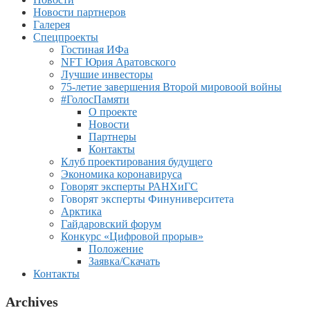
Новости партнеров
Галерея
Спецпроекты
Гостиная ИФа
NFT Юрия Аратовского
Лучшие инвесторы
75-летие завершения Второй мировоой войны
#ГолосПамяти
О проекте
Новости
Партнеры
Контакты
Клуб проектирования будущего
Экономика коронавируса
Говорят эксперты РАНХиГС
Говорят эксперты Финуниверситета
Арктика
Гайдаровский форум
Конкурс «Цифровой прорыв»
Положение
Заявка/Скачать
Контакты
Archives