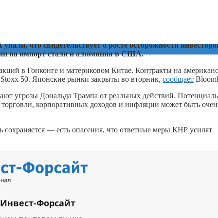
пали, что свидетельствует о росте осторожности инвесторо
лин на импорт стали и алюминия в США.
акций в Гонконге и материковом Китае. Контракты на американ
o Stoxx 50. Японские рынки закрыты во вторник,
сообщает
Bloomb
ичают угрозы Дональда Трампа от реальных действий. Потенциал
 торговли, корпоративных доходов и инфляции может быть очен
ь сохраняется — есть опасения, что ответные меры КНР усилят
 Инвест-Форсайт