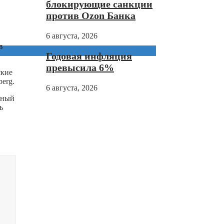
блокирующие санкции
против Ozon Банка
6 августа, 2026
в
Годовая инфляция
превысила 6%
ские
erg.
6 августа, 2026
ьный
ь