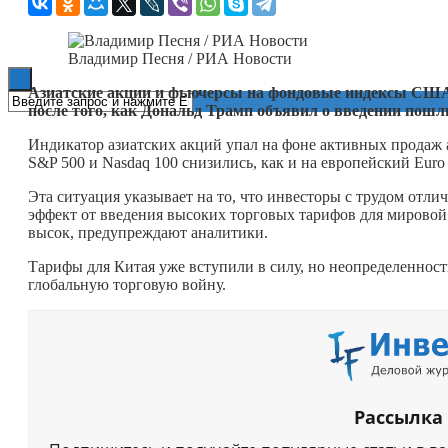
Книги
Владимир Песня / РИА Новости
Азиатские акции и фьючерсы на фондовые индексы США у
после того, как Дональд Трамп объявил о введении пош
Индикатор азиатских акций упал на фоне активных продаж 
S&P 500 и Nasdaq 100 снизились, как и на европейский Eur
Эта ситуация указывает на то, что инвесторы с трудом отл
эффект от введения высоких торговых тарифов для мировой
высок, предупреждают аналитики.
Тарифы для Китая уже вступили в силу, но неопределенност
глобальную торговую войну.
Рассылка