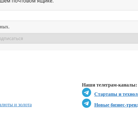
ашем почтовом ящике.
нных.
Перейти в
Перейти в
Д
Наши телеграм-каналы:
Стартапы и технол
люты и золота
Новые бизнес-трен