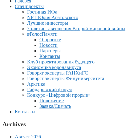
Галерея
Спецпроекты
Гостиная ИФа
NFT Юрия Аратовского
Лучшие инвесторы
75-летие завершения Второй мировоой войны
#ГолосПамяти
О проекте
Новости
Партнеры
Контакты
Клуб проектирования будущего
Экономика коронавируса
Говорят эксперты РАНХиГС
Говорят эксперты Финуниверситета
Арктика
Гайдаровский форум
Конкурс «Цифровой прорыв»
Положение
Заявка/Скачать
Контакты
Archives
Август 2026