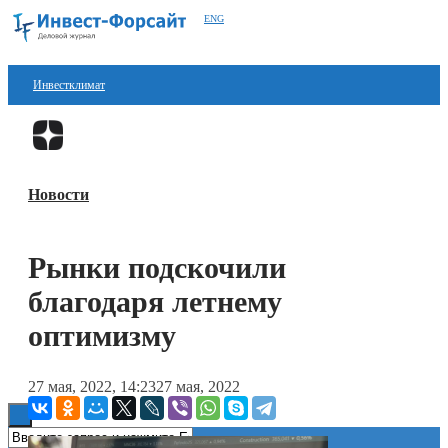
ENG
Инвестклимат
Финансы
Перейти в
Дзен
Инвестиции
Новости
Блокчейн
Стартапы
Рынки подскочили
Технологии
благодаря летнему
ESG
оптимизму
Книги
27 мая, 2022, 14:23
27 мая, 2022