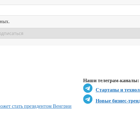
нных.
Перейти в
Перейти в
Д
Наши телеграм-каналы:
Стартапы и технол
Новые бизнес-трен
может стать президентом Венгрии