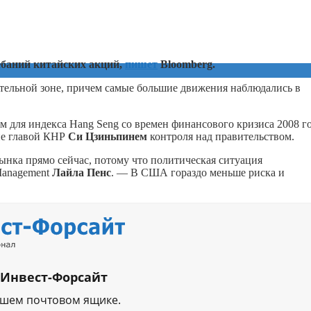
ебаний китайских акций,
пишет
Bloomberg.
тельной зоне, причем самые большие движения наблюдались в
 для индекса Hang Seng со времен финансового кризиса 2008 го
ие главой КНР
Си Цзиньпинем
контроля над правительством.
нка прямо сейчас, потому что политическая ситуация
Management
Лайла Пенс
. — В США гораздо меньше риска и
 Инвест-Форсайт
ашем почтовом ящике.