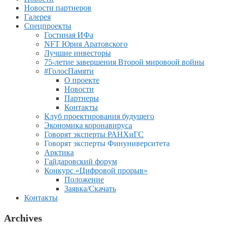
Новости партнеров
Галерея
Спецпроекты
Гостиная ИФа
NFT Юрия Аратовского
Лучшие инвесторы
75-летие завершения Второй мировоой войны
#ГолосПамяти
О проекте
Новости
Партнеры
Контакты
Клуб проектирования будущего
Экономика коронавируса
Говорят эксперты РАНХиГС
Говорят эксперты Финуниверситета
Арктика
Гайдаровский форум
Конкурс «Цифровой прорыв»
Положение
Заявка/Скачать
Контакты
Archives