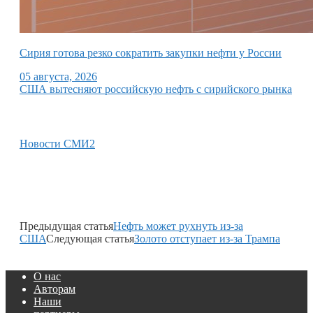
Сирия готова резко сократить закупки нефти у России
05 августа, 2026
США вытесняют российскую нефть с сирийского рынка
Новости СМИ2
Предыдущая статья
Нефть может рухнуть из-за
США
Следующая статья
Золото отступает из-за Трампа
О нас
Авторам
Наши