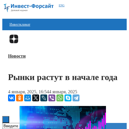
ENG
Инвестклимат
Финансы
Перейти в
Дзен
Инвестиции
Новости
Блокчейн
Стартапы
Рынки растут в начале года
Технологии
4 января, 2025, 16:54
4 января, 2025
ESG
Книги