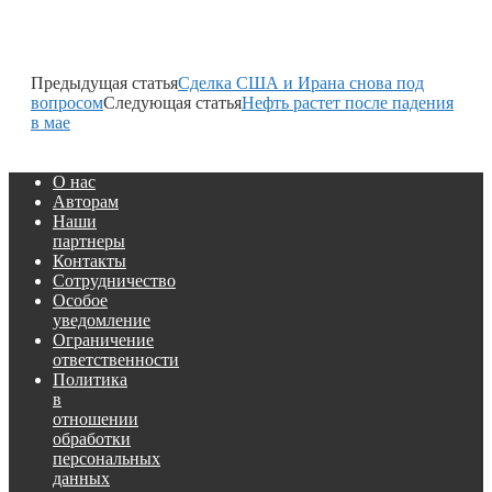
Предыдущая статья
Сделка США и Ирана снова под
вопросом
Следующая статья
Нефть растет после падения
в мае
О нас
Авторам
Наши
партнеры
Контакты
Сотрудничество
Особое
уведомление
Ограничение
ответственности
Политика
в
отношении
обработки
персональных
данных